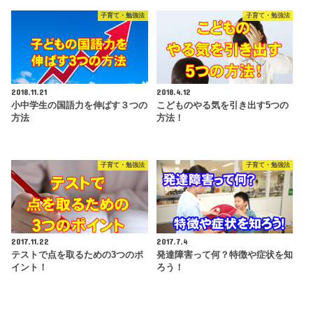
子育て・勉強法
子育て・勉強法
2018.11.21
2018.4.12
小中学生の国語力を伸ばす３つの
こどものやる気を引き出す5つの
方法
方法！
子育て・勉強法
子育て・勉強法
2017.11.22
2017.7.4
テストで点を取るための3つのポ
発達障害って何？特徴や症状を知
イント！
ろう！