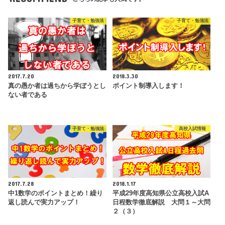
子育て・勉強法
子育て・勉強法
2017.7.20
2018.3.30
真の愚か者は過ちから学ぼうとし
ポイント制導入します！
ない者である
子育て・勉強法
高校入試情報
2017.7.28
2018.1.17
中1数学のポイントまとめ！繰り
平成29年度高知県公立高校入試A
返し読んで実力アップ！
日程数学徹底解説 大問１～大問
２（３）