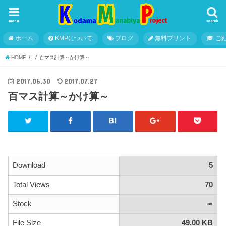
menu
search
ホーム
KMPについて
ブログ
無料プリント
こ
HOME
百マス計算～かけ算～
2017.06.30
2017.07.27
百マス計算～かけ算～
Download
5
Total Views
70
Stock
∞
File Size
49.00 KB