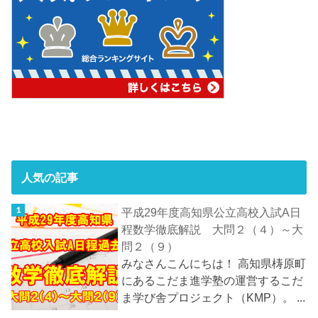
人気の記事
平成29年度高知県公立高校入試A日
程数学徹底解説 大問２（４）～大
問２（９）
みなさんこんにちは！ 高知県梼原町
にあるこだま進学塾の運営するこだ
ま学び舎プロジェクト（KMP）。 ...