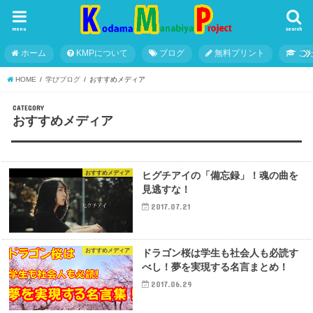
menu
search
ホーム
KMPについて
ブログ
無料プリント
こ
HOME
学びブログ
おすすめメディア
CATEGORY
おすすめメディア
おすすめメディア
ヒグチアイの「備忘録」！魂の曲を
見逃すな！
2017.07.21
おすすめメディア
ドラゴン桜は学生も社会人も必読す
べし！夢を実現する名言まとめ！
2017.06.29