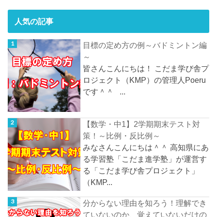
人気の記事
目標の定め方の例～バドミントン編
～
皆さんこんにちは！ こだま学び舎プ
ロジェクト（KMP）の管理人Poeru
です＾＾ ...
【数学・中1】2学期期末テスト対
策！～比例・反比例～
みなさんこんにちは＾＾ 高知県にあ
る学習塾「こだま進学塾」が運営す
る「こだま学び舎プロジェクト」
（KMP...
分からない理由を知ろう！理解でき
ていないのか、覚えていないだけの