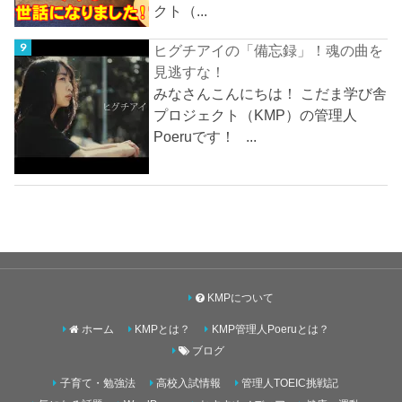
クト（...
ヒグチアイの「備忘録」！魂の曲を
見逃すな！
みなさんこんにちは！ こだま学び舎
プロジェクト（KMP）の管理人
Poeruです！ ...
KMPについて
ホーム
KMPとは？
KMP管理人Poeruとは？
ブログ
子育て・勉強法
高校入試情報
管理人TOEIC挑戦記