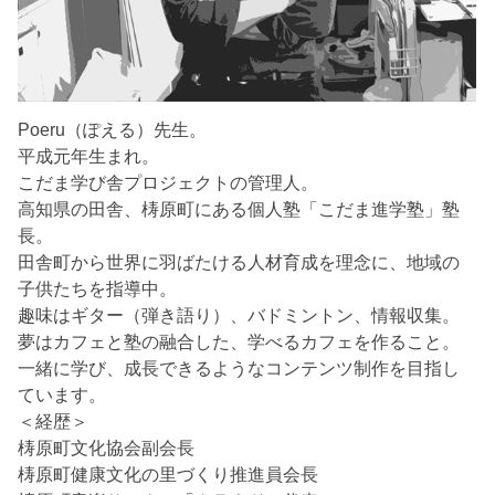
Poeru（ぽえる）先生。
平成元年生まれ。
こだま学び舎プロジェクトの管理人。
高知県の田舎、梼原町にある個人塾「こだま進学塾」塾
長。
田舎町から世界に羽ばたける人材育成を理念に、地域の
子供たちを指導中。
趣味はギター（弾き語り）、バドミントン、情報収集。
夢はカフェと塾の融合した、学べるカフェを作ること。
一緒に学び、成長できるようなコンテンツ制作を目指し
ています。
＜経歴＞
梼原町文化協会副会長
梼原町健康文化の里づくり推進員会長