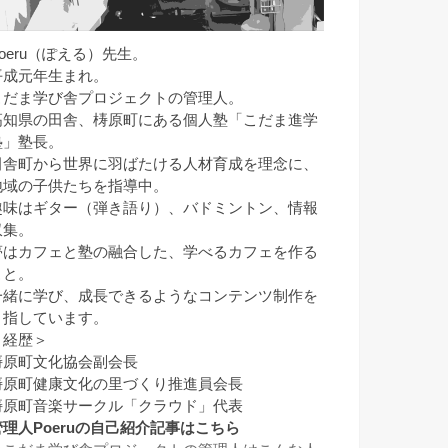
Poeru（ぽえる）先生。
平成元年生まれ。
こだま学び舎プロジェクトの管理人。
高知県の田舎、梼原町にある個人塾「こだま進学
塾」塾長。
田舎町から世界に羽ばたける人材育成を理念に、
地域の子供たちを指導中。
趣味はギター（弾き語り）、バドミントン、情報
収集。
夢はカフェと塾の融合した、学べるカフェを作る
こと。
一緒に学び、成長できるようなコンテンツ制作を
目指しています。
＜経歴＞
梼原町文化協会副会長
梼原町健康文化の里づくり推進員会長
梼原町音楽サークル「クラウド」代表
管理人Poeruの自己紹介記事はこちら