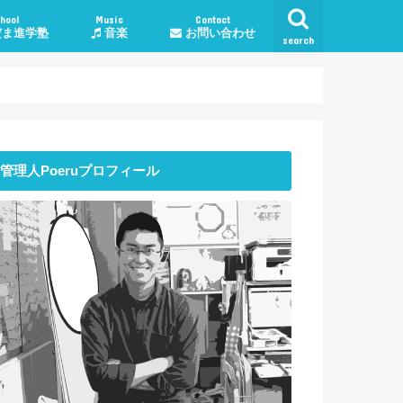
hool
Music
Contact
ま進学塾
音楽
お問い合わせ
search
学塾料金・コース
授業について
談
子育て・勉強相談
人生・生活
恋愛
仕事
管理人Poeruプロフィール