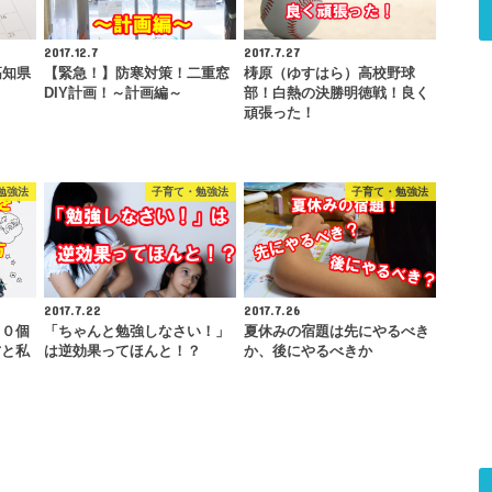
2017.12.7
2017.7.27
高知県
【緊急！】防寒対策！二重窓
梼原（ゆすはら）高校野球
DIY計画！～計画編～
部！白熱の決勝明徳戦！良く
頑張った！
勉強法
子育て・勉強法
子育て・勉強法
2017.7.22
2017.7.26
００個
「ちゃんと勉強しなさい！」
夏休みの宿題は先にやるべき
方と私
は逆効果ってほんと！？
か、後にやるべきか