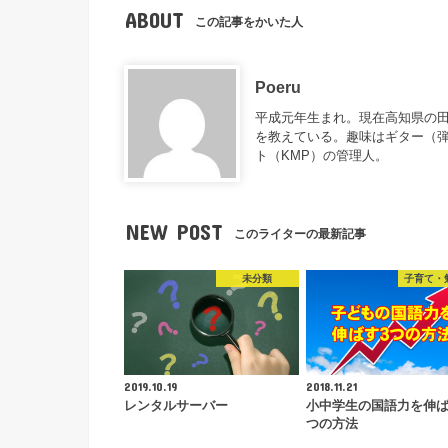
ABOUT
この記事をかいた人
Poeru
平成元年生まれ。現在高知県の
を教えている。趣味はギター（
ト（KMP）の管理人。
NEW POST
このライターの最新記事
未分類
子育て・
2019.10.19
2018.11.21
レンタルサーバー
小中学生の国語力を伸
つの方法