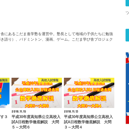
田舎にあるこだま進学塾を運営中。塾長として地域の子供たちに勉強
弾き語り）、バドミントン、漫画、ゲーム。こだま学び舎プロジェク
勉強法
高校入試情報
高校入試情報
2018.11.15
2018.11.13
ばす３
平成30年度高知県公立高校入
平成30年度高知県公立高校入
試A日程数学徹底解説 大問
試A日程数学徹底解説 大問
５～大問６
３～大問４