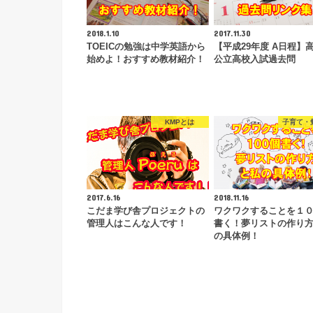
2018.1.10
2017.11.30
TOEICの勉強は中学英語から
【平成29年度 A日程】
始めよ！おすすめ教材紹介！
公立高校入試過去問
KMPとは
子育て・
2017.6.16
2018.11.16
こだま学び舎プロジェクトの
ワクワクすることを１
管理人はこんな人です！
書く！夢リストの作り
の具体例！