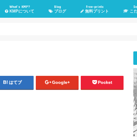
What’s KMP?
Blog
Free-prints
Sc
KMPについて
ブログ
無料プリント
こだ
KMPとは？
KMP管理人Poeruとは？
子育て・勉強法
高校入試情報
管理人TOEIC挑戦記
気になる話題
WordPress
おすすめメディア
健康・運動
こだま進
スカイプ
悩み相
はてブ
Google+
Pocket