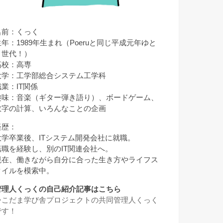
名前：くっく
生年：1989年生まれ（Poeruと同じ平成元年ゆと
り世代！）
高校：高専
大学：工学部総合システム工学科
職業：IT関係
趣味：音楽（ギター弾き語り）、ボードゲーム、
数字の計算、いろんなことの企画
経歴：
大学卒業後、ITシステム開発会社に就職。
転職を経験し、別のIT関連会社へ。
現在、働きながら自分に合った生き方やライフス
タイルを模索中。
管理人くっくの自己紹介記事はこちら
⇒
こだま学び舎プロジェクトの共同管理人くっく
です！