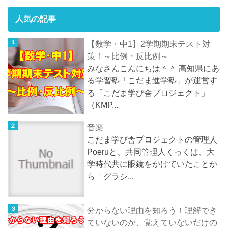
人気の記事
【数学・中1】2学期期末テスト対
策！～比例・反比例～
みなさんこんにちは＾＾ 高知県にあ
る学習塾「こだま進学塾」が運営す
る「こだま学び舎プロジェクト」
（KMP...
音楽
こだま学び舎プロジェクトの管理人
Poeruと、共同管理人くっくは、大
学時代共に眼鏡をかけていたことか
ら「グラシ...
分からない理由を知ろう！理解でき
ていないのか、覚えていないだけの