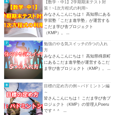
【数学・中1】2学期期末テスト対
策！~1次方程式の利用~
みなさんこんにちは！ 高知県にある
学習塾「こだま進学塾」が運営する
こだま学び舎プロジェクト
（KMP）。 ...
勉強のやる気スイッチの5つの入れ
方
みなさんこんにちは！ 高知県梼原町
にあるこだま進学塾が運営するこだ
ま学び舎プロジェクト（KMP）。 ...
目標の定め方の例～バドミントン編
～
皆さんこんにちは！ こだま学び舎プ
ロジェクト（KMP）の管理人Poeru
です＾＾ ...