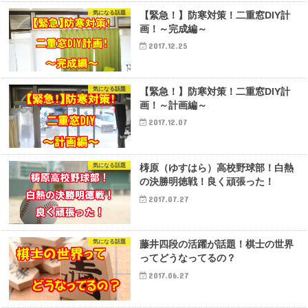
気になる話題
【緊急！】防寒対策！二重窓DIY計
画！～完成編～
2017.12.25
気になる話題
【緊急！】防寒対策！二重窓DIY計
画！～計画編～
2017.12.07
気になる話題
梼原（ゆすはら）高校野球部！白熱
の決勝明徳戦！良く頑張った！
2017.07.27
気になる話題
藤井四段の活躍が話題！棋士の世界
ってどうなってるの？
2017.06.27