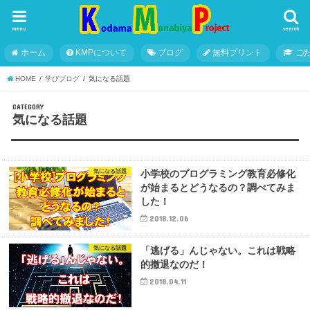
menu
search
ホーム
KMPについて
ブログ
無料プリント
こ
HOME
学びブログ
気になる話題
CATEGORY
気になる話題
気になる話題
小学校のプログラミング教育必修化
が始まるとどうなるの？調べてみま
した！
2018.12.06
気になる話題
「逃げる」んじゃない。これは戦略
的撤退なのだ！
2018.04.11