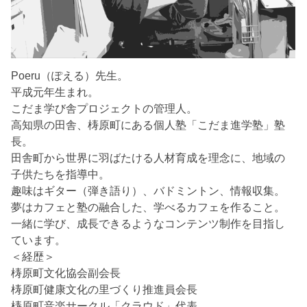
Poeru（ぽえる）先生。
平成元年生まれ。
こだま学び舎プロジェクトの管理人。
高知県の田舎、梼原町にある個人塾「こだま進学塾」塾
長。
田舎町から世界に羽ばたける人材育成を理念に、地域の
子供たちを指導中。
趣味はギター（弾き語り）、バドミントン、情報収集。
夢はカフェと塾の融合した、学べるカフェを作ること。
一緒に学び、成長できるようなコンテンツ制作を目指し
ています。
＜経歴＞
梼原町文化協会副会長
梼原町健康文化の里づくり推進員会長
梼原町音楽サークル「クラウド」代表