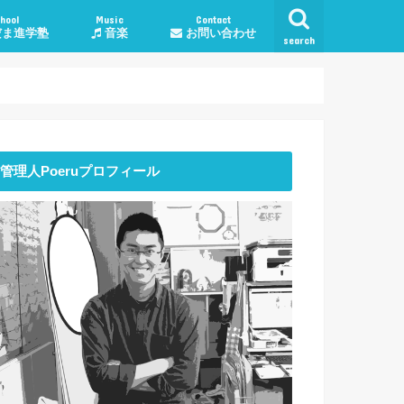
hool
Music
Contact
ま進学塾
音楽
お問い合わせ
search
学塾料金・コース
授業について
談
子育て・勉強相談
人生・生活
恋愛
仕事
管理人Poeruプロフィール