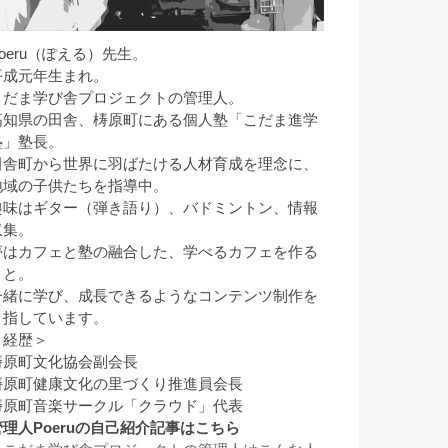
Poeru（ぽえる）先生。
平成元年生まれ。
こだま学び舎プロジェクトの管理人。
高知県の田舎、梼原町にある個人塾「こだま進学
塾」塾長。
田舎町から世界に羽ばたける人材育成を理念に、
地域の子供たちを指導中。
趣味はギター（弾き語り）、バドミントン、情報
収集。
夢はカフェと塾の融合した、学べるカフェを作る
こと。
一緒に学び、成長できるようなコンテンツ制作を
目指しています。
＜経歴＞
梼原町文化協会副会長
梼原町健康文化の里づくり推進員会長
梼原町音楽サークル「クラウド」代表
管理人Poeruの自己紹介記事はこちら