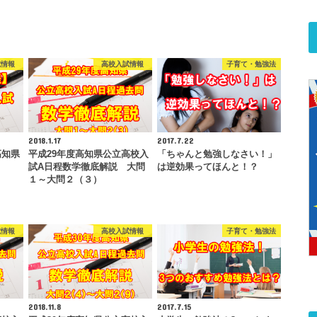
試情報
高校入試情報
子育て・勉強法
2018.1.17
2017.7.22
高知県
平成29年度高知県公立高校入
「ちゃんと勉強しなさい！」
試A日程数学徹底解説 大問
は逆効果ってほんと！？
１～大問２（３）
試情報
高校入試情報
子育て・勉強法
2018.11.8
2017.7.15