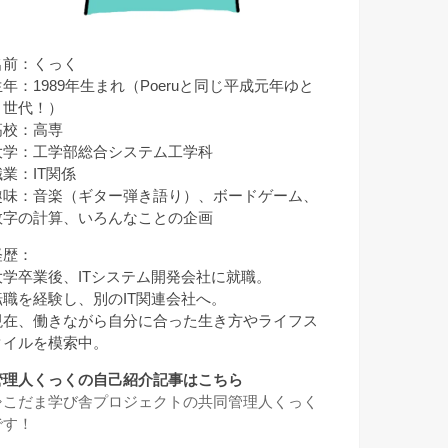
名前：くっく
生年：1989年生まれ（Poeruと同じ平成元年ゆと
り世代！）
高校：高専
大学：工学部総合システム工学科
職業：IT関係
趣味：音楽（ギター弾き語り）、ボードゲーム、
数字の計算、いろんなことの企画
経歴：
大学卒業後、ITシステム開発会社に就職。
転職を経験し、別のIT関連会社へ。
現在、働きながら自分に合った生き方やライフス
タイルを模索中。
管理人くっくの自己紹介記事はこちら
⇒
こだま学び舎プロジェクトの共同管理人くっく
です！