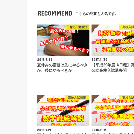
RECOMMEND
こちらの記事も人気です。
子育て・勉強法
高校入
2017.7.26
2017.11.30
夏休みの宿題は先にやるべき
【平成29年度 A日程】
か、後にやるべきか
公立高校入試過去問
高校入試情報
高校入
2018.1.19
2018.11.13