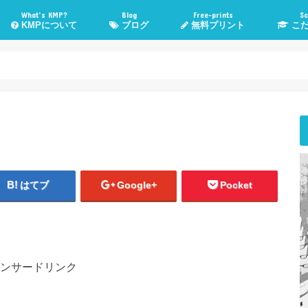
What’s KMP?
Blog
Free-prints
Sc
KMPについて
ブログ
無料プリント
こだ
KMPとは？
KMP管理人Poeruとは？
子育て・勉強法
高校入試情報
管理人TOEIC挑戦記
気になる話題
WordPress
おすすめメディア
健康・運動
こだま進
スカイプ
悩み相
はてブ
Google+
Pocket
ンサードリンク