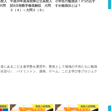
高校入
平成30年度高知県公立高校入
小学生の勉強法！3つのおす
大問
試A日程数学徹底解説 大問
すめ勉強法とは？
２（４）～大問２（９）
田舎にあるこだま進学塾を運営中。塾長として地域の子供たちに勉強
弾き語り）、バドミントン、漫画、ゲーム。こだま学び舎プロジェク
勉強法
高校入試情報
高校入試情報