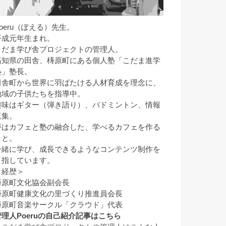
Poeru（ぽえる）先生。
平成元年生まれ。
こだま学び舎プロジェクトの管理人。
高知県の田舎、梼原町にある個人塾「こだま進学
塾」塾長。
田舎町から世界に羽ばたける人材育成を理念に、
地域の子供たちを指導中。
趣味はギター（弾き語り）、バドミントン、情報
収集。
夢はカフェと塾の融合した、学べるカフェを作る
こと。
一緒に学び、成長できるようなコンテンツ制作を
目指しています。
＜経歴＞
梼原町文化協会副会長
梼原町健康文化の里づくり推進員会長
梼原町音楽サークル「クラウド」代表
管理人Poeruの自己紹介記事はこちら