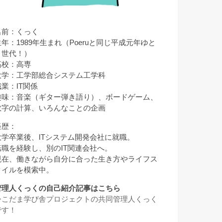
名前：くっく
生年：1989年生まれ（Poeruと同じ平成元年ゆと
り世代！）
高校：高専
大学：工学部総合システム工学科
職業：IT関係
趣味：音楽（ギター弾き語り）、ボードゲーム、
数字の計算、いろんなことの企画
経歴：
大学卒業後、ITシステム開発会社に就職。
転職を経験し、別のIT関連会社へ。
現在、働きながら自分に合った生き方やライフス
タイルを模索中。
管理人くっくの自己紹介記事はこちら
⇒
こだま学び舎プロジェクトの共同管理人くっく
です！