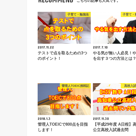
こちらの記事も人気です。
子育て・勉強法
子育て・
2017.11.22
2017.7.10
テストで点を取るための3つ
やる気が無い人必見！
のポイント！
を出す３つの方法とは
管理人TOEIC挑戦記
高校入
2018.1.3
2017.11.30
管理人TOEICで800点を目指
【平成29年度 A日程】
します！
公立高校入試過去問