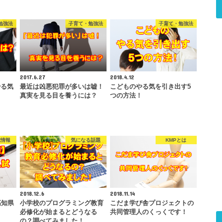
勉強法
子育て・勉強法
子育て・勉強法
2017.6.27
2018.4.12
やる気
最近は凶悪犯罪が多いは嘘！
こどものやる気を引き出す5
？
真実を見る目を養うには？
つの方法！
試情報
気になる話題
KMPとは
2018.12.6
2018.11.14
高知県
小学校のプログラミング教育
こだま学び舎プロジェクトの
必修化が始まるとどうなる
共同管理人のくっくです！
の？調べてみました！