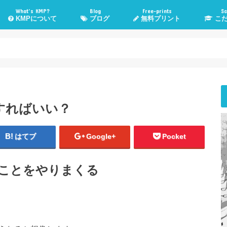
What’s KMP?
Blog
Free-prints
Sc
KMPについて
ブログ
無料プリント
こだ
KMPとは？
KMP管理人Poeruとは？
子育て・勉強法
高校入試情報
管理人TOEIC挑戦記
気になる話題
WordPress
おすすめメディア
健康・運動
こだま進
スカイプ
悩み相
すればいい？
はてブ
Google+
Pocket
いことをやりまくる