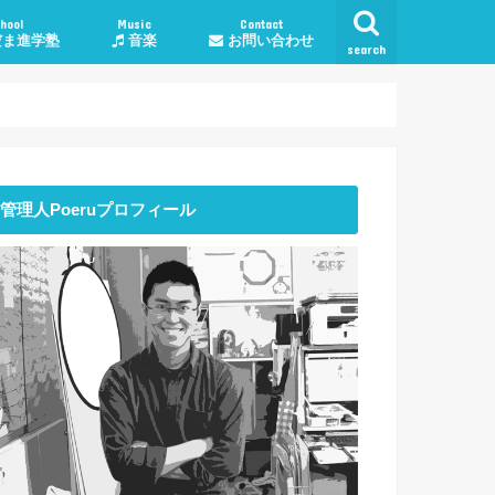
hool
Music
Contact
ま進学塾
音楽
お問い合わせ
search
学塾料金・コース
授業について
談
子育て・勉強相談
人生・生活
恋愛
仕事
管理人Poeruプロフィール