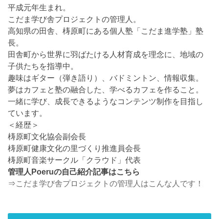
平成元年生まれ。
こだま学び舎プロジェクトの管理人。
高知県の田舎、梼原町にある個人塾「こだま進学塾」塾
長。
田舎町から世界に羽ばたける人材育成を理念に、地域の
子供たちを指導中。
趣味はギター（弾き語り）、バドミントン、情報収集。
夢はカフェと塾の融合した、学べるカフェを作ること。
一緒に学び、成長できるようなコンテンツ制作を目指し
ています。
＜経歴＞
梼原町文化協会副会長
梼原町健康文化の里づくり推進員会長
梼原町音楽サークル「クラウド」代表
管理人Poeruの自己紹介記事はこちら
⇒
こだま学び舎プロジェクトの管理人はこんな人です！