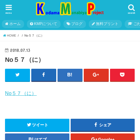
menu
search
ホーム
KMPについて
ブログ
無料プリント
こ
HOME
No５７（に）
2018.07.13
No５７（に）
No５７（に）
ツイート
シェア
はてブ
Google+