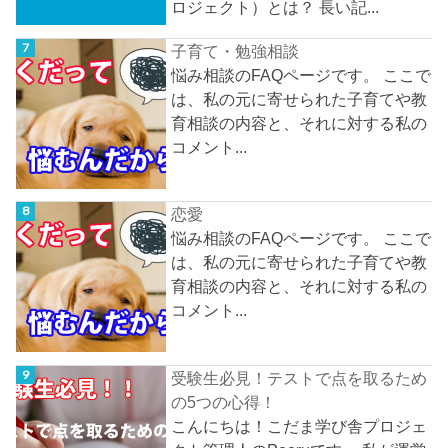
ロジェクト）とは？ 長い記...
子育て・勉強相談
悩み相談のFAQページです。 ここで
は、私の元に寄せられた子育てや教
育相談の内容と、それに対する私の
コメント...
恋愛
悩み相談のFAQページです。 ここで
は、私の元に寄せられた子育てや教
育相談の内容と、それに対する私の
コメント...
受験生必見！テストで点を取るため
の5つの心得！
こんにちは！こだま学び舎プロジェ