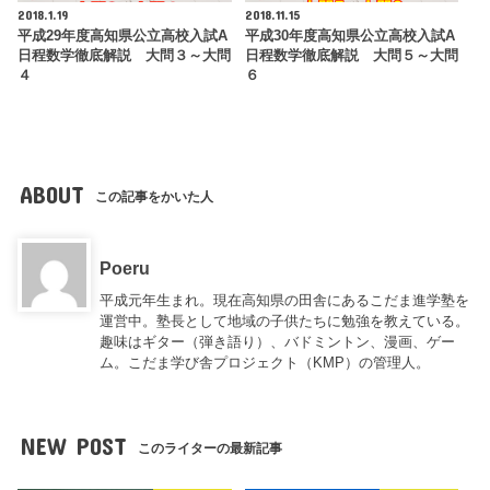
2018.1.19
2018.11.15
平成29年度高知県公立高校入試A
平成30年度高知県公立高校入試A
日程数学徹底解説 大問３～大問
日程数学徹底解説 大問５～大問
４
６
ABOUT
この記事をかいた人
Poeru
平成元年生まれ。現在高知県の田舎にあるこだま進学塾を
運営中。塾長として地域の子供たちに勉強を教えている。
趣味はギター（弾き語り）、バドミントン、漫画、ゲー
ム。こだま学び舎プロジェクト（KMP）の管理人。
NEW POST
このライターの最新記事