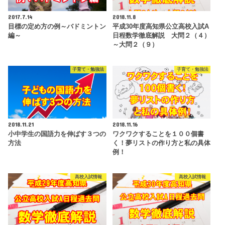
2017.7.14
2018.11.8
目標の定め方の例～バドミントン
平成30年度高知県公立高校入試A
編～
日程数学徹底解説 大問２（４）
～大問２（９）
子育て・勉強法
子育て・勉強法
2018.11.21
2018.11.16
小中学生の国語力を伸ばす３つの
ワクワクすることを１００個書
方法
く！夢リストの作り方と私の具体
例！
高校入試情報
高校入試情報