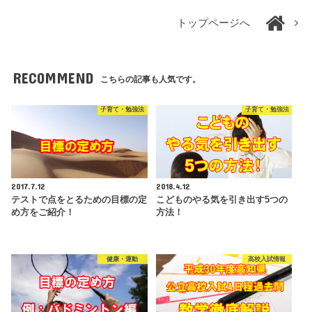
トップページへ
RECOMMEND
こちらの記事も人気です。
子育て・勉強法
子育て・勉強法
2017.7.12
2018.4.12
テストで点をとるための目標の定
こどものやる気を引き出す5つの
め方をご紹介！
方法！
健康・運動
高校入試情報