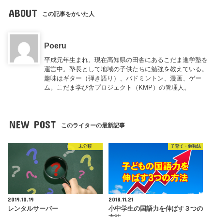
ABOUT
この記事をかいた人
Poeru
平成元年生まれ。現在高知県の田舎にあるこだま進学塾を
運営中。塾長として地域の子供たちに勉強を教えている。
趣味はギター（弾き語り）、バドミントン、漫画、ゲー
ム。こだま学び舎プロジェクト（KMP）の管理人。
NEW POST
このライターの最新記事
未分類
子育て・勉強法
2019.10.19
2018.11.21
レンタルサーバー
小中学生の国語力を伸ばす３つの