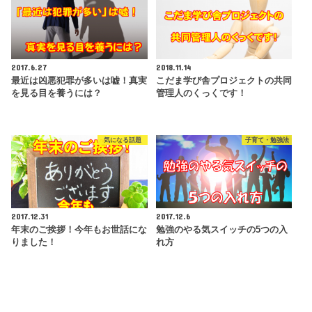
2017.6.27
2018.11.14
最近は凶悪犯罪が多いは嘘！真実
こだま学び舎プロジェクトの共同
を見る目を養うには？
管理人のくっくです！
気になる話題
子育て・勉強法
2017.12.31
2017.12.6
年末のご挨拶！今年もお世話にな
勉強のやる気スイッチの5つの入
りました！
れ方