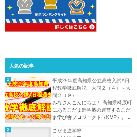
人気の記事
平成29年度高知県公立高校入試A日
程数学徹底解説 大問２（４）～大
問２（９）
みなさんこんにちは！ 高知県梼原町
にあるこだま進学塾の運営するこだ
ま学び舎プロジェクト（KMP）。 ...
こだま進学塾