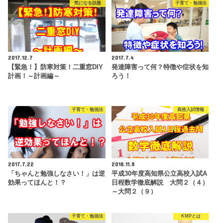
気になる話題
子育て・勉強法
2017.12.7
2017.7.4
【緊急！】防寒対策！二重窓DIY
発達障害って何？特徴や症状を知
計画！～計画編～
ろう！
子育て・勉強法
高校入試情報
2017.7.22
2018.11.8
「ちゃんと勉強しなさい！」は逆
平成30年度高知県公立高校入試A
効果ってほんと！？
日程数学徹底解説 大問２（４）
～大問２（９）
子育て・勉強法
KMPとは