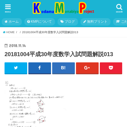
menu
search
ホーム
KMPについて
ブログ
無料プリント
こ
HOME
20181004平成30年度数学入試問題解説013
2018.11.14
20181004平成30年度数学入試問題解説013