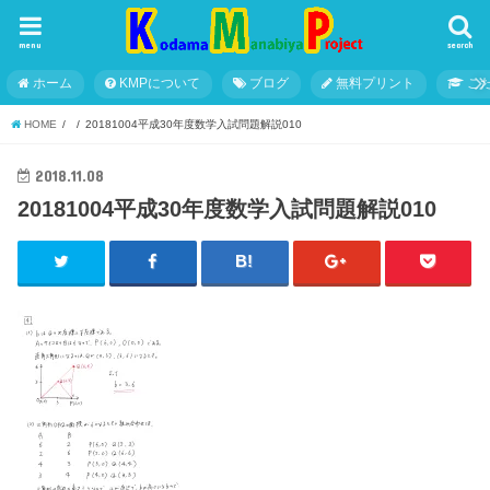
menu
search
ホーム
KMPについて
ブログ
無料プリント
こ
HOME
20181004平成30年度数学入試問題解説010
2018.11.08
20181004平成30年度数学入試問題解説010