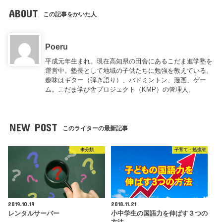
ABOUT
この記事をかいた人
Poeru
平成元年生まれ。現在高知県の田舎にあるこだま進学塾を
運営中。塾長として地域の子供たちに勉強を教えている。
趣味はギター（弾き語り）、バドミントン、漫画、ゲー
ム。こだま学び舎プロジェクト（KMP）の管理人。
NEW POST
このライターの最新記事
未分類
子育て・勉強法
2019.10.19
2018.11.21
レンタルサーバー
小中学生の国語力を伸ばす３つの