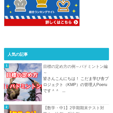
人気の記事
目標の定め方の例～バドミントン編
～
皆さんこんにちは！ こだま学び舎プ
ロジェクト（KMP）の管理人Poeru
です＾＾ ...
【数学・中1】2学期期末テスト対