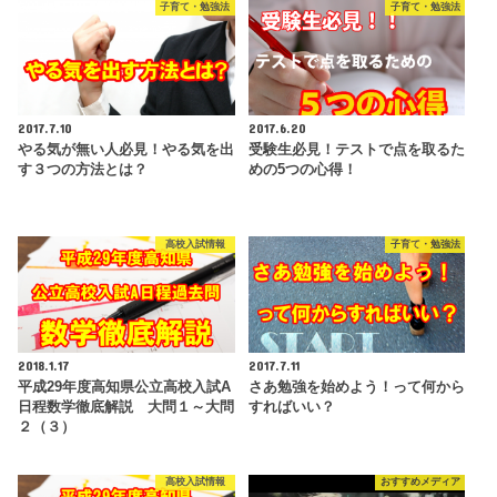
子育て・勉強法
子育て・勉強法
2017.7.10
2017.6.20
やる気が無い人必見！やる気を出
受験生必見！テストで点を取るた
す３つの方法とは？
めの5つの心得！
高校入試情報
子育て・勉強法
2018.1.17
2017.7.11
平成29年度高知県公立高校入試A
さあ勉強を始めよう！って何から
日程数学徹底解説 大問１～大問
すればいい？
２（３）
高校入試情報
おすすめメディア