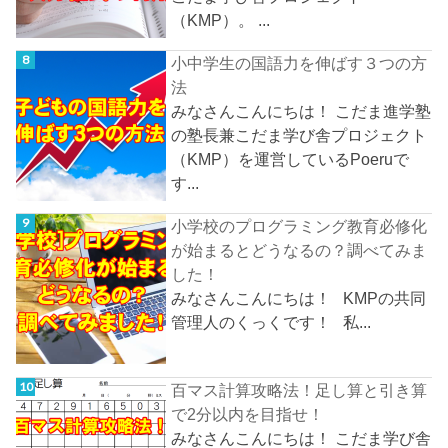
（KMP）。 ...
小中学生の国語力を伸ばす３つの方
法
みなさんこんにちは！ こだま進学塾
の塾長兼こだま学び舎プロジェクト
（KMP）を運営しているPoeruで
す...
小学校のプログラミング教育必修化
が始まるとどうなるの？調べてみま
した！
みなさんこんにちは！ KMPの共同
管理人のくっくです！ 私...
百マス計算攻略法！足し算と引き算
で2分以内を目指せ！
みなさんこんにちは！ こだま学び舎