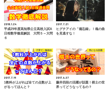
2018.1.24
2017.7.21
平成29年度高知県公立高校入試A
ヒグチアイの「備忘録」！魂の曲
日程数学徹底解説 大問５～大問
を見逃すな！
６
子育て・勉強法
気になる話題
2017.7.19
2017.6.27
1教科が上がれば全ての点数が上
藤井四段の活躍が話題！棋士の世
がるってほんと？
界ってどうなってるの？