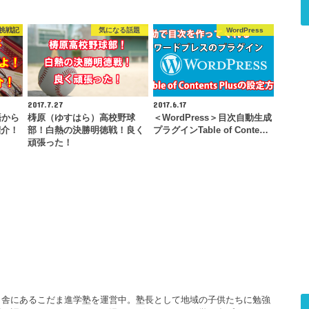
C挑戦記
気になる話題
WordPress
2017.7.27
2017.6.17
語から
梼原（ゆすはら）高校野球
＜WordPress＞目次自動生成
紹介！
部！白熱の決勝明徳戦！良く
プラグインTable of Conte…
頑張った！
田舎にあるこだま進学塾を運営中。塾長として地域の子供たちに勉強