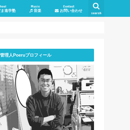
hool
Music
Contact
ま進学塾
音楽
お問い合わせ
search
学塾料金・コース
授業について
談
子育て・勉強相談
人生・生活
恋愛
仕事
管理人Poeruプロフィール