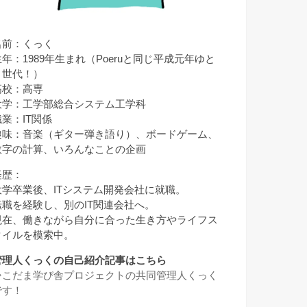
名前：くっく
生年：1989年生まれ（Poeruと同じ平成元年ゆと
り世代！）
高校：高専
大学：工学部総合システム工学科
職業：IT関係
趣味：音楽（ギター弾き語り）、ボードゲーム、
数字の計算、いろんなことの企画
経歴：
大学卒業後、ITシステム開発会社に就職。
転職を経験し、別のIT関連会社へ。
現在、働きながら自分に合った生き方やライフス
タイルを模索中。
管理人くっくの自己紹介記事はこちら
⇒
こだま学び舎プロジェクトの共同管理人くっく
です！