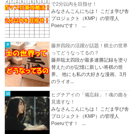
で2分以内を目指せ！
みなさんこんにちは！ こだま学び舎
プロジェクト（KMP）の管理人
Poeruです！ ...
藤井四段の活躍が話題！棋士の世界
ってどうなってるの？
藤井聡太四段が最多連勝記録を塗り
替えたのが記憶に新しい将棋の世
界。 他にも私の大好きな漫画、3月
のライオ...
ヒグチアイの「備忘録」！魂の曲を
見逃すな！
みなさんこんにちは！ こだま学び舎
プロジェクト（KMP）の管理人
Poeruです！ ...