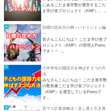
にあるこだま進学塾が運営するこだ
ま学び舎プロジェクト（KMP）。 ...
目標の定め方の例～バドミントン編
～
皆さんこんにちは！ こだま学び舎プ
ロジェクト（KMP）の管理人Poeru
です＾＾ ...
小中学生の国語力を伸ばす３つの方
法
みなさんこんにちは！ こだま進学塾
の塾長兼こだま学び舎プロジェクト
（KMP）を運営しているPoeruで
す...
百マス計算攻略法！足し算と引き算