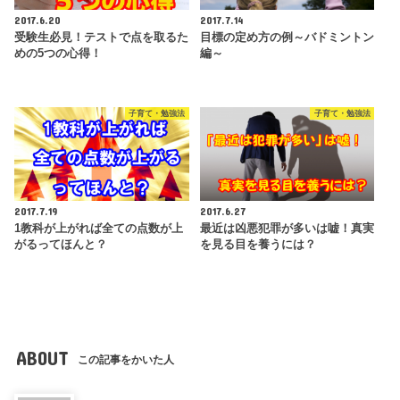
2017.6.20
2017.7.14
受験生必見！テストで点を取るた
目標の定め方の例～バドミントン
めの5つの心得！
編～
子育て・勉強法
子育て・勉強法
2017.7.19
2017.6.27
1教科が上がれば全ての点数が上
最近は凶悪犯罪が多いは嘘！真実
がるってほんと？
を見る目を養うには？
ABOUT
この記事をかいた人