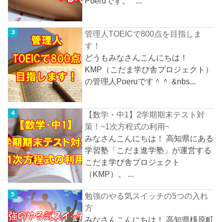
Poeruです。 ...
管理人TOEICで800点を目指しま
す！
どうもみなさんこんにちは！
KMP（こだま学び舎プロジェクト）
の管理人Poeruです＾＾ &nbs...
【数学・中1】2学期期末テスト対
策！~1次方程式の利用~
みなさんこんにちは！ 高知県にある
学習塾「こだま進学塾」が運営する
こだま学び舎プロジェクト
（KMP）。 ...
勉強のやる気スイッチの5つの入れ
方
みなさんこんにちは！ 高知県梼原町