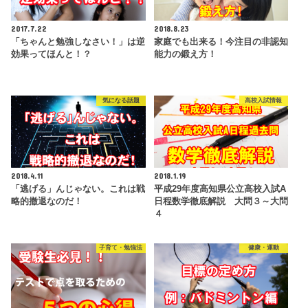
2017.7.22
2018.8.23
「ちゃんと勉強しなさい！」は逆
家庭でも出来る！今注目の非認知
効果ってほんと！？
能力の鍛え方！
気になる話題
高校入試情報
2018.4.11
2018.1.19
「逃げる」んじゃない。これは戦
平成29年度高知県公立高校入試A
略的撤退なのだ！
日程数学徹底解説 大問３～大問
４
子育て・勉強法
健康・運動