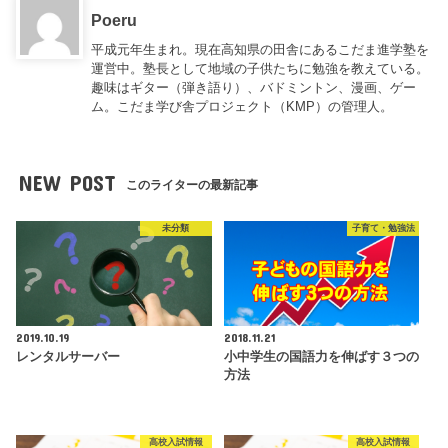
Poeru
平成元年生まれ。現在高知県の田舎にあるこだま進学塾を
運営中。塾長として地域の子供たちに勉強を教えている。
趣味はギター（弾き語り）、バドミントン、漫画、ゲー
ム。こだま学び舎プロジェクト（KMP）の管理人。
NEW POST
このライターの最新記事
未分類
子育て・勉強法
2019.10.19
2018.11.21
レンタルサーバー
小中学生の国語力を伸ばす３つの
方法
高校入試情報
高校入試情報