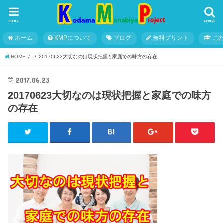
menu
search
ホーム
KMPについて
ブログ
無料プリント
こ
HOME
20170623大切なのは現状把握と家庭での味方の存在
2017.06.23
20170623大切なのは現状把握と家庭での味方
の存在