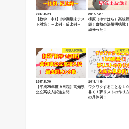
2017.11.29
2017.7.27
【数学・中1】2学期期末テス
梼原（ゆすはら）高校
ト対策！～比例・反比例～
部！白熱の決勝明徳戦
頑張った！
高校入試情報
子育て・
2017.11.30
2018.11.16
【平成29年度 A日程】高知県
ワクワクすることを１
公立高校入試過去問
書く！夢リストの作り
の具体例！