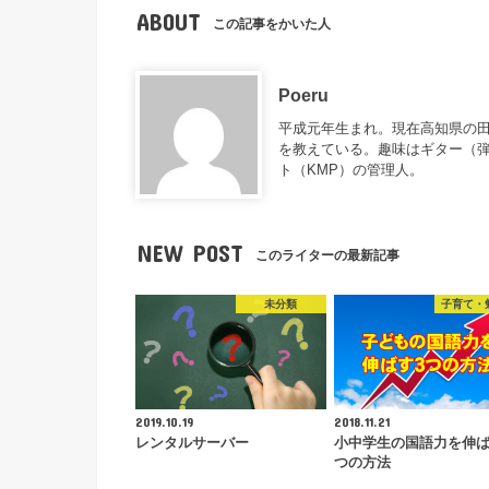
ABOUT
この記事をかいた人
Poeru
平成元年生まれ。現在高知県の
を教えている。趣味はギター（
ト（KMP）の管理人。
NEW POST
このライターの最新記事
未分類
子育て・
2019.10.19
2018.11.21
レンタルサーバー
小中学生の国語力を伸
つの方法