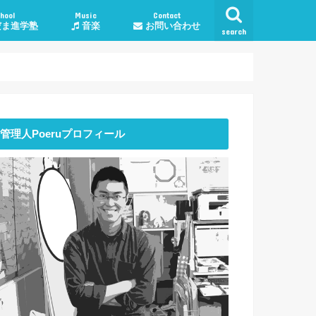
hool
Music
Contact
ま進学塾
音楽
お問い合わせ
search
学塾料金・コース
授業について
談
子育て・勉強相談
人生・生活
恋愛
仕事
管理人Poeruプロフィール