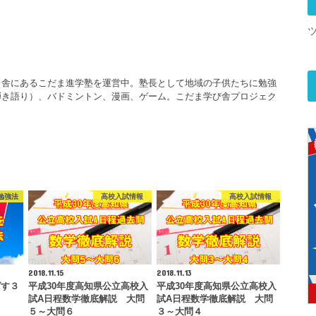
田舎にあるこだま進学塾を運営中。塾長として地域の子供たちに勉強
弾き語り）、バドミントン、漫画、ゲーム。こだま学び舎プロジェク
勉強法
高校入試情報
高校入試情報
2018.11.15
2018.11.13
ばす３
平成30年度高知県公立高校入
平成30年度高知県公立高校入
試A日程数学徹底解説 大問
試A日程数学徹底解説 大問
５～大問６
３～大問４