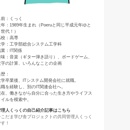
名前：くっく
生年：1989年生まれ（Poeruと同じ平成元年ゆと
り世代！）
高校：高専
大学：工学部総合システム工学科
職業：IT関係
趣味：音楽（ギター弾き語り）、ボードゲーム、
数字の計算、いろんなことの企画
経歴：
大学卒業後、ITシステム開発会社に就職。
転職を経験し、別のIT関連会社へ。
現在、働きながら自分に合った生き方やライフス
タイルを模索中。
管理人くっくの自己紹介記事はこちら
⇒
こだま学び舎プロジェクトの共同管理人くっく
です！