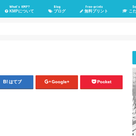
What’s KMP?
Blog
Free-prints
Sc
KMPについて
ブログ
無料プリント
こだ
KMPとは？
KMP管理人Poeruとは？
子育て・勉強法
高校入試情報
管理人TOEIC挑戦記
気になる話題
WordPress
おすすめメディア
健康・運動
こだま進
スカイプ
悩み相
はてブ
Google+
Pocket