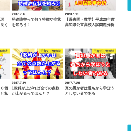
2017.7.4
2018.1.19
野球
発達障害って何？特徴や症状
【過去問・数学】平成29年度
！良く
を知ろう！
高知県公立高校入試問題分析
勉強法
子育て・勉強法
子育て・勉強法
2017.7.19
2017.7.20
００個
1教科が上がれば全ての点数
真の愚か者は過ちから学ぼう
方と私
が上がるってほんと？
としない者である