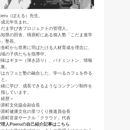
Poeru（ぽえる）先生。
平成元年生まれ。
こだま学び舎プロジェクトの管理人。
高知県の田舎、梼原町にある個人塾「こだま進学
塾」塾長。
田舎町から世界に羽ばたける人材育成を理念に、
地域の子供たちを指導中。
趣味はギター（弾き語り）、バドミントン、情報
収集。
夢はカフェと塾の融合した、学べるカフェを作る
こと。
一緒に学び、成長できるようなコンテンツ制作を
目指しています。
＜経歴＞
梼原町文化協会副会長
梼原町健康文化の里づくり推進員会長
梼原町音楽サークル「クラウド」代表
管理人Poeruの自己紹介記事はこちら