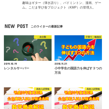
趣味はギター（弾き語り）、バドミントン、漫画、ゲー
ム。こだま学び舎プロジェクト（KMP）の管理人。
NEW POST
このライターの最新記事
未分類
子育て・勉強法
2019.10.19
2018.11.21
レンタルサーバー
小中学生の国語力を伸ばす３つの
方法
高校入試情報
高校入試情報