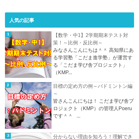
人気の記事
【数学・中1】2学期期末テスト対
策！～比例・反比例～
みなさんこんにちは＾＾ 高知県にあ
る学習塾「こだま進学塾」が運営す
る「こだま学び舎プロジェクト」
（KMP...
目標の定め方の例～バドミントン編
～
皆さんこんにちは！ こだま学び舎プ
ロジェクト（KMP）の管理人Poeru
です＾＾ ...
分からない理由を知ろう！理解でき