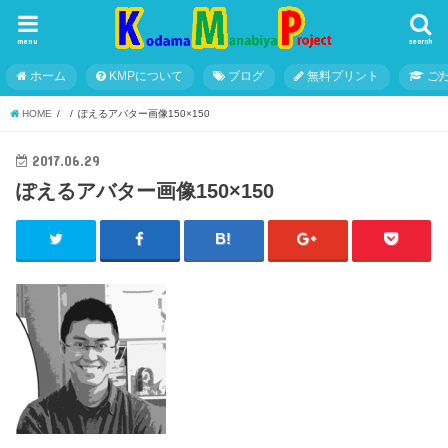
menu
search
ホーム
KMPについて
ブログ
無料プリント
こ
HOME
ぽえるアバター画像150×150
2017.06.29
ぽえるアバター画像150×150