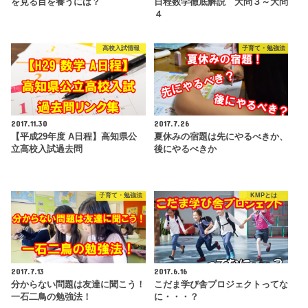
を見る目を養うには？
日程数学徹底解説 大問３～大問
４
高校入試情報
子育て・勉強法
2017.11.30
2017.7.26
【平成29年度 A日程】高知県公
夏休みの宿題は先にやるべきか、
立高校入試過去問
後にやるべきか
子育て・勉強法
KMPとは
2017.7.13
2017.6.16
分からない問題は友達に聞こう！
こだま学び舎プロジェクトってな
一石二鳥の勉強法！
に・・・？