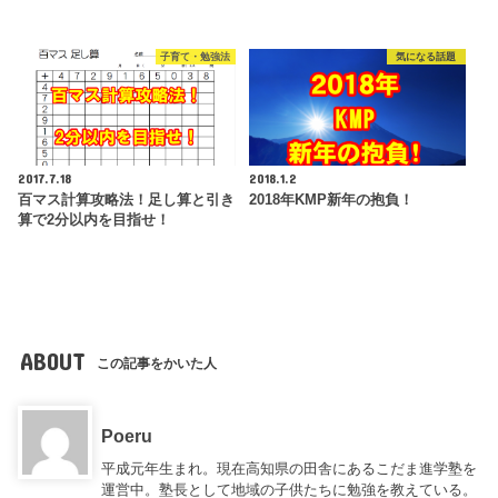
子育て・勉強法
気になる話題
2017.7.18
2018.1.2
百マス計算攻略法！足し算と引き
2018年KMP新年の抱負！
算で2分以内を目指せ！
ABOUT
この記事をかいた人
Poeru
平成元年生まれ。現在高知県の田舎にあるこだま進学塾を
運営中。塾長として地域の子供たちに勉強を教えている。