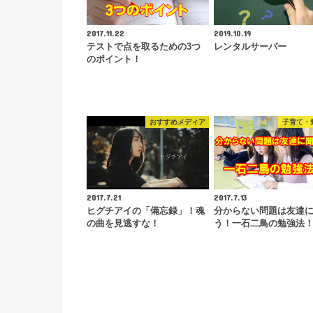
2017.11.22
2019.10.19
テストで点を取るための3つ
レンタルサーバー
のポイント！
おすすめメディア
子育て・
2017.7.21
2017.7.13
ヒグチアイの「備忘録」！魂
分からない問題は友達
の曲を見逃すな！
う！一石二鳥の勉強法