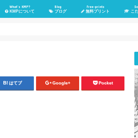
What’s KMP?
Blog
Free-prints
Sc
KMPについて
ブログ
無料プリント
こだ
KMPとは？
KMP管理人Poeruとは？
子育て・勉強法
高校入試情報
管理人TOEIC挑戦記
気になる話題
WordPress
おすすめメディア
健康・運動
こだま進
スカイプ
悩み相
はてブ
Google+
Pocket