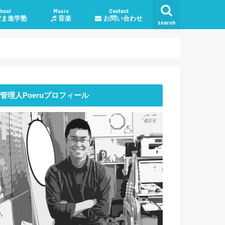
hool
Music
Contact
ま進学塾
音楽
お問い合わせ
search
学塾料金・コース
授業について
談
子育て・勉強相談
人生・生活
恋愛
仕事
管理人Poeruプロフィール