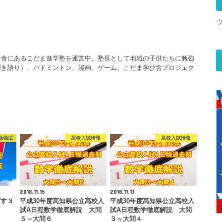
田舎にあるこだま進学塾を運営中。塾長として地域の子供たちに勉強
弾き語り）、バドミントン、漫画、ゲーム。こだま学び舎プロジェク
勉強法
高校入試情報
高校入試情報
2018.11.15
2018.11.13
ばす３
平成30年度高知県公立高校入
平成30年度高知県公立高校入
試A日程数学徹底解説 大問
試A日程数学徹底解説 大問
５～大問６
３～大問４