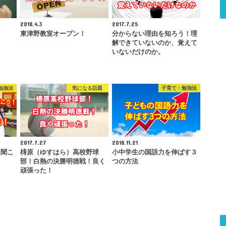
2018.4.3
2017.7.25
東津野教室オープン！
分からない理由を知ろう！理
解できていないのか、覚えて
いないだけのか。
勉強法
気になる話題
子育て・勉強法
2017.7.27
2018.11.21
に聞こ
梼原（ゆすはら）高校野球
小中学生の国語力を伸ばす３
！
部！白熱の決勝明徳戦！良く
つの方法
頑張った！