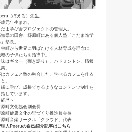
Poeru（ぽえる）先生。
平成元年生まれ。
こだま学び舎プロジェクトの管理人。
高知県の田舎、梼原町にある個人塾「こだま進学
塾」塾長。
田舎町から世界に羽ばたける人材育成を理念に、
地域の子供たちを指導中。
趣味はギター（弾き語り）、バドミントン、情報
収集。
夢はカフェと塾の融合した、学べるカフェを作る
こと。
一緒に学び、成長できるようなコンテンツ制作を
目指しています。
＜経歴＞
梼原町文化協会副会長
梼原町健康文化の里づくり推進員会長
梼原町音楽サークル「クラウド」代表
管理人Poeruの自己紹介記事はこちら