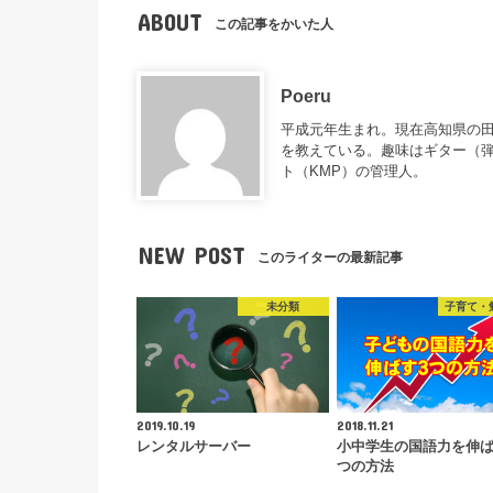
ABOUT
この記事をかいた人
Poeru
平成元年生まれ。現在高知県の
を教えている。趣味はギター（
ト（KMP）の管理人。
NEW POST
このライターの最新記事
未分類
子育て・
2019.10.19
2018.11.21
レンタルサーバー
小中学生の国語力を伸
つの方法