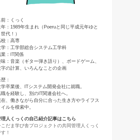
名前：くっく
生年：1989年生まれ（Poeruと同じ平成元年ゆと
り世代！）
高校：高専
大学：工学部総合システム工学科
職業：IT関係
趣味：音楽（ギター弾き語り）、ボードゲーム、
数字の計算、いろんなことの企画
経歴：
大学卒業後、ITシステム開発会社に就職。
転職を経験し、別のIT関連会社へ。
現在、働きながら自分に合った生き方やライフス
タイルを模索中。
管理人くっくの自己紹介記事はこちら
⇒
こだま学び舎プロジェクトの共同管理人くっく
です！