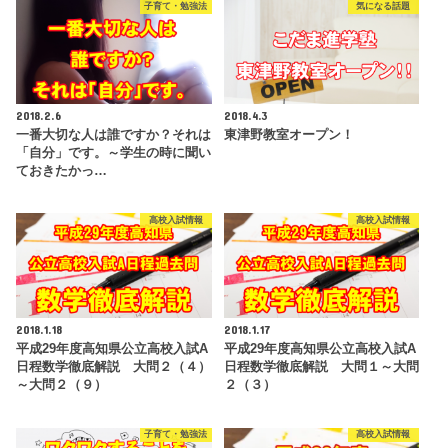
子育て・勉強法
気になる話題
2018.2.6
2018.4.3
一番大切な人は誰ですか？それは
東津野教室オープン！
「自分」です。～学生の時に聞い
ておきたかっ…
高校入試情報
高校入試情報
2018.1.18
2018.1.17
平成29年度高知県公立高校入試A
平成29年度高知県公立高校入試A
日程数学徹底解説 大問２（４）
日程数学徹底解説 大問１～大問
～大問２（９）
２（３）
子育て・勉強法
高校入試情報