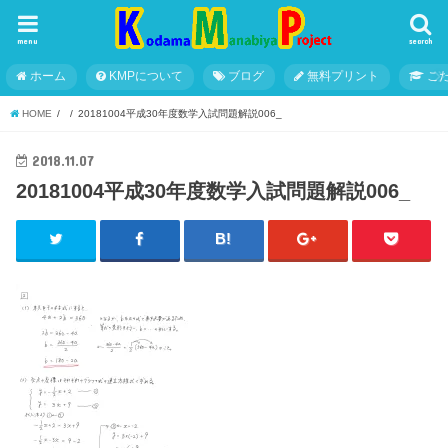
menu
search
ホーム
KMPについて
ブログ
無料プリント
こ
HOME
20181004平成30年度数学入試問題解説006_
2018.11.07
20181004平成30年度数学入試問題解説006_