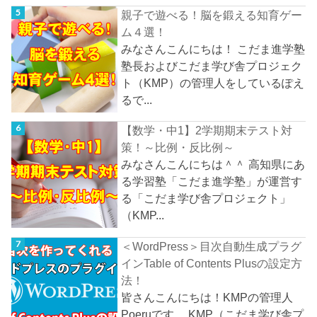
親子で遊べる！脳を鍛える知育ゲー
ム４選！
みなさんこんにちは！ こだま進学塾
塾長およびこだま学び舎プロジェク
ト（KMP）の管理人をしているぽえ
るで...
【数学・中1】2学期期末テスト対
策！～比例・反比例～
みなさんこんにちは＾＾ 高知県にあ
る学習塾「こだま進学塾」が運営す
る「こだま学び舎プロジェクト」
（KMP...
＜WordPress＞目次自動生成プラグ
インTable of Contents Plusの設定方
法！
皆さんこんにちは！KMPの管理人
Poeruです。 KMP（こだま学び舎プ