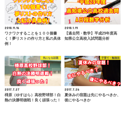
2018.11.16
2018.1.19
ワクワクすることを１００個書
【過去問・数学】平成29年度高
く！夢リストの作り方と私の具体
知県公立高校入試問題分析
例！
気になる話題
子育て・勉強法
2017.7.27
2017.7.26
梼原（ゆすはら）高校野球部！白
夏休みの宿題は先にやるべきか、
熱の決勝明徳戦！良く頑張った！
後にやるべきか