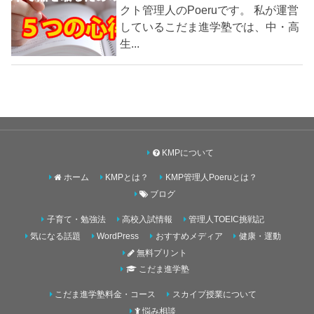
クト管理人のPoeruです。 私が運営
しているこだま進学塾では、中・高
生...
KMPについて
ホーム
KMPとは？
KMP管理人Poeruとは？
ブログ
子育て・勉強法
高校入試情報
管理人TOEIC挑戦記
気になる話題
WordPress
おすすめメディア
健康・運動
無料プリント
こだま進学塾
こだま進学塾料金・コース
スカイプ授業について
悩み相談