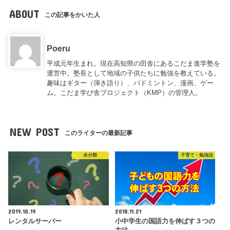
ABOUT
この記事をかいた人
Poeru
平成元年生まれ。現在高知県の田舎にあるこだま進学塾を
運営中。塾長として地域の子供たちに勉強を教えている。
趣味はギター（弾き語り）、バドミントン、漫画、ゲー
ム。こだま学び舎プロジェクト（KMP）の管理人。
NEW POST
このライターの最新記事
未分類
子育て・勉強法
2019.10.19
2018.11.21
レンタルサーバー
小中学生の国語力を伸ばす３つの