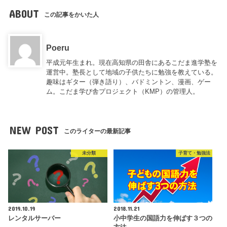
ABOUT
この記事をかいた人
Poeru
平成元年生まれ。現在高知県の田舎にあるこだま進学塾を
運営中。塾長として地域の子供たちに勉強を教えている。
趣味はギター（弾き語り）、バドミントン、漫画、ゲー
ム。こだま学び舎プロジェクト（KMP）の管理人。
NEW POST
このライターの最新記事
未分類
子育て・勉強法
2019.10.19
2018.11.21
レンタルサーバー
小中学生の国語力を伸ばす３つの