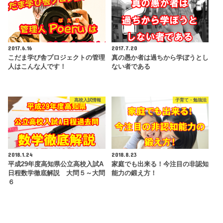
2017.6.16
2017.7.20
こだま学び舎プロジェクトの管理
真の愚か者は過ちから学ぼうとし
人はこんな人です！
ない者である
高校入試情報
子育て・勉強法
2018.1.24
2018.8.23
平成29年度高知県公立高校入試A
家庭でも出来る！今注目の非認知
日程数学徹底解説 大問５～大問
能力の鍛え方！
６