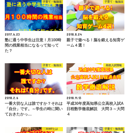
子育て・勉強法
子育て・勉強法
2017.6.23
2018.8.24
塾に通う中学生は注意！月100時
親子で遊べる！脳を鍛える知育ゲ
間の残業相当になるって知って
ーム４選！
た？
子育て・勉強法
高校入試情報
2018.2.6
2018.11.13
一番大切な人は誰ですか？それは
平成30年度高知県公立高校入試A
「自分」です。～学生の時に聞い
日程数学徹底解説 大問３～大問
ておきたかっ…
４
KMPとは
子育て・勉強法