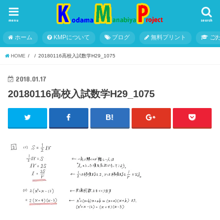
menu
search
ホーム
KMPについて
ブログ
無料プリント
こ
HOME
20180116高校入試数学H29_1075
2018.01.17
20180116高校入試数学H29_1075