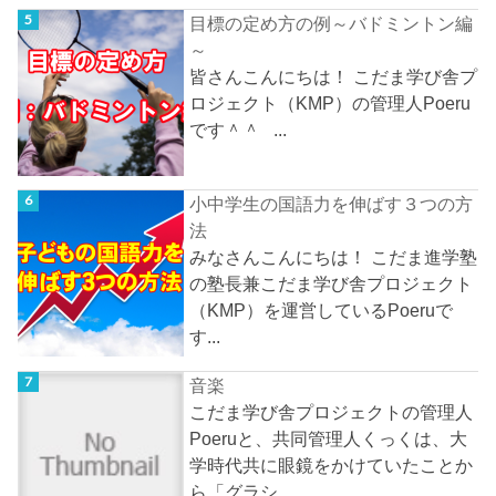
目標の定め方の例～バドミントン編
～
皆さんこんにちは！ こだま学び舎プ
ロジェクト（KMP）の管理人Poeru
です＾＾ ...
小中学生の国語力を伸ばす３つの方
法
みなさんこんにちは！ こだま進学塾
の塾長兼こだま学び舎プロジェクト
（KMP）を運営しているPoeruで
す...
音楽
こだま学び舎プロジェクトの管理人
Poeruと、共同管理人くっくは、大
学時代共に眼鏡をかけていたことか
ら「グラシ...