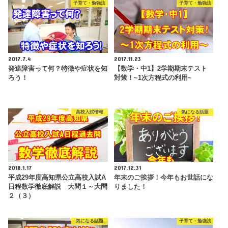
子育て・勉強法
子育て・勉強法
2017.7.4
2017.11.23
発達障害って何？特徴や症状を知
【数学・中1】2学期期末テスト
ろう！
対策！~1次方程式の利用~
高校入試情報
気になる話題
2018.1.17
2017.12.31
平成29年度高知県公立高校入試A
年末のご挨拶！今年もお世話にな
日程数学徹底解説 大問１～大問
りました！
２（３）
気になる話題
子育て・勉強法