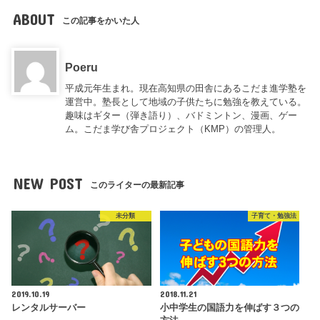
ABOUT
この記事をかいた人
Poeru
平成元年生まれ。現在高知県の田舎にあるこだま進学塾を
運営中。塾長として地域の子供たちに勉強を教えている。
趣味はギター（弾き語り）、バドミントン、漫画、ゲー
ム。こだま学び舎プロジェクト（KMP）の管理人。
NEW POST
このライターの最新記事
未分類
子育て・勉強法
2019.10.19
2018.11.21
レンタルサーバー
小中学生の国語力を伸ばす３つの