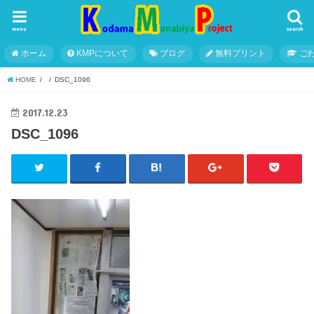
menu
search
ホーム
KMPについて
ブログ
無料プリント
こ
HOME
DSC_1096
2017.12.23
DSC_1096