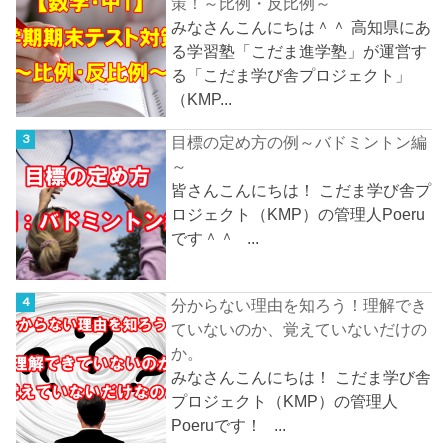
策！～比例・反比例～
みなさんこんにちは＾＾ 高知県にあ
る学習塾「こだま進学塾」が運営す
る「こだま学び舎プロジェクト」
（KMP...
目標の定め方の例～バドミントン編
～
皆さんこんにちは！ こだま学び舎プ
ロジェクト（KMP）の管理人Poeru
です＾＾ ...
分からない理由を知ろう！理解でき
ていないのか、覚えていないだけの
か。
みなさんこんにちは！ こだま学び舎
プロジェクト（KMP）の管理人
Poeruです！ ...