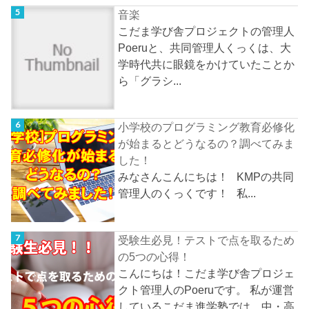
音楽
こだま学び舎プロジェクトの管理人
Poeruと、共同管理人くっくは、大
学時代共に眼鏡をかけていたことか
ら「グラシ...
小学校のプログラミング教育必修化
が始まるとどうなるの？調べてみま
した！
みなさんこんにちは！ KMPの共同
管理人のくっくです！ 私...
受験生必見！テストで点を取るため
の5つの心得！
こんにちは！こだま学び舎プロジェ
クト管理人のPoeruです。 私が運営
しているこだま進学塾では、中・高