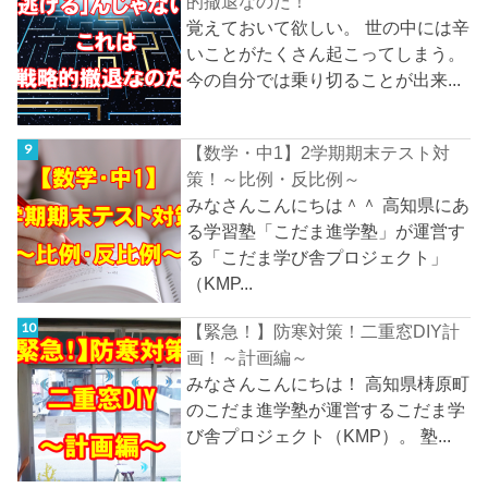
的撤退なのだ！
覚えておいて欲しい。 世の中には辛
いことがたくさん起こってしまう。
今の自分では乗り切ることが出来...
【数学・中1】2学期期末テスト対
策！～比例・反比例～
みなさんこんにちは＾＾ 高知県にあ
る学習塾「こだま進学塾」が運営す
る「こだま学び舎プロジェクト」
（KMP...
【緊急！】防寒対策！二重窓DIY計
画！～計画編～
みなさんこんにちは！ 高知県梼原町
のこだま進学塾が運営するこだま学
び舎プロジェクト（KMP）。 塾...