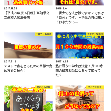
2017.11.30
2018.2.6
【平成29年度 A日程】高知県公
一番大切な人は誰ですか？それは
立高校入試過去問
「自分」です。～学生の時に聞い
ておきたかっ…
子育て・勉強法
子育て・勉強法
2017.7.12
2017.6.23
テストで点をとるための目標の定
塾に通う中学生は注意！月100時
め方をご紹介！
間の残業相当になるって知って
た？
気になる話題
気になる話題