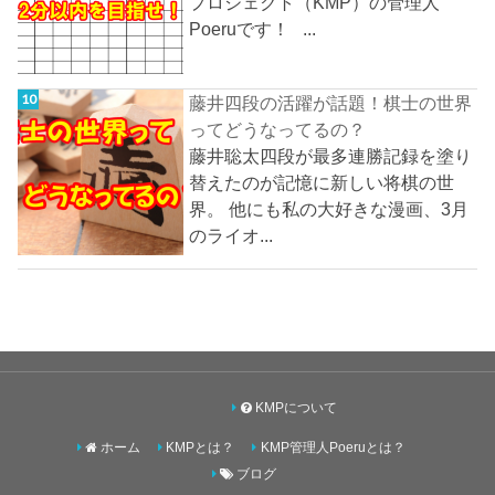
プロジェクト（KMP）の管理人
Poeruです！ ...
藤井四段の活躍が話題！棋士の世界
ってどうなってるの？
藤井聡太四段が最多連勝記録を塗り
替えたのが記憶に新しい将棋の世
界。 他にも私の大好きな漫画、3月
のライオ...
KMPについて
ホーム
KMPとは？
KMP管理人Poeruとは？
ブログ