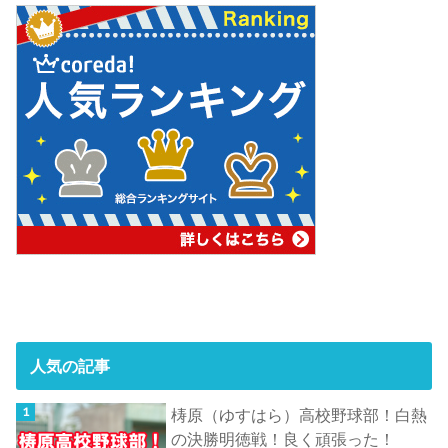
人気の記事
梼原（ゆすはら）高校野球部！白熱
の決勝明徳戦！良く頑張った！