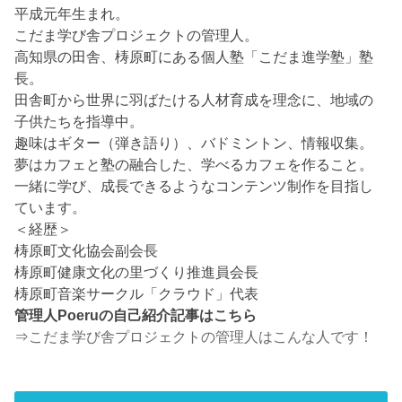
平成元年生まれ。
こだま学び舎プロジェクトの管理人。
高知県の田舎、梼原町にある個人塾「こだま進学塾」塾
長。
田舎町から世界に羽ばたける人材育成を理念に、地域の
子供たちを指導中。
趣味はギター（弾き語り）、バドミントン、情報収集。
夢はカフェと塾の融合した、学べるカフェを作ること。
一緒に学び、成長できるようなコンテンツ制作を目指し
ています。
＜経歴＞
梼原町文化協会副会長
梼原町健康文化の里づくり推進員会長
梼原町音楽サークル「クラウド」代表
管理人Poeruの自己紹介記事はこちら
⇒
こだま学び舎プロジェクトの管理人はこんな人です！