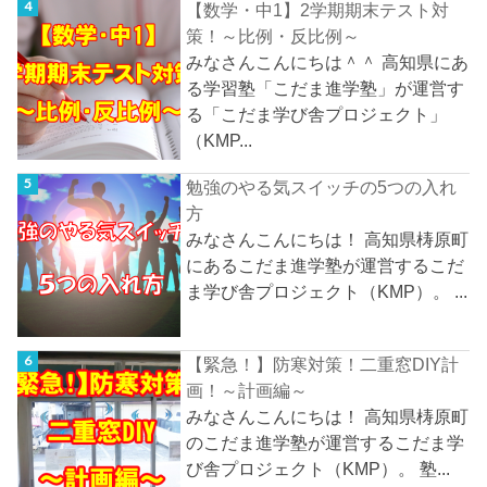
【数学・中1】2学期期末テスト対
策！～比例・反比例～
みなさんこんにちは＾＾ 高知県にあ
る学習塾「こだま進学塾」が運営す
る「こだま学び舎プロジェクト」
（KMP...
勉強のやる気スイッチの5つの入れ
方
みなさんこんにちは！ 高知県梼原町
にあるこだま進学塾が運営するこだ
ま学び舎プロジェクト（KMP）。 ...
【緊急！】防寒対策！二重窓DIY計
画！～計画編～
みなさんこんにちは！ 高知県梼原町
のこだま進学塾が運営するこだま学
び舎プロジェクト（KMP）。 塾...