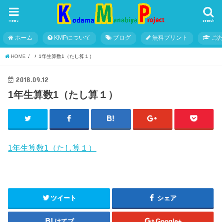
menu
search
ホーム
KMPについて
ブログ
無料プリント
こ
HOME
1年生算数1（たし算１）
2018.09.12
1年生算数1（たし算１）
1年生算数1（たし算１）
ツイート
シェア
はてブ
Google+