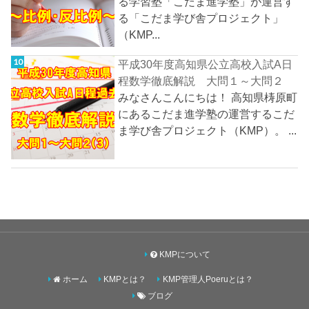
る学習塾「こだま進学塾」が運営す
る「こだま学び舎プロジェクト」
（KMP...
平成30年度高知県公立高校入試A日
程数学徹底解説 大問１～大問２
みなさんこんにちは！ 高知県梼原町
にあるこだま進学塾の運営するこだ
ま学び舎プロジェクト（KMP）。 ...
KMPについて
ホーム
KMPとは？
KMP管理人Poeruとは？
ブログ