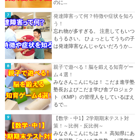
のに...
発達障害って何？特徴や症状を知ろ
う！
忘れ物が多すぎる。 注意してもいつ
もうるさい。 ひょっとしてうちの子
は発達障害なんじゃないだろうか...
親子で遊べる！脳を鍛える知育ゲー
ム４選！
みなさんこんにちは！ こだま進学塾
塾長およびこだま学び舎プロジェク
ト（KMP）の管理人をしているぽえ
るで...
【数学・中1】2学期期末テスト対
策！～比例・反比例～
みなさんこんにちは＾＾ 高知県にあ