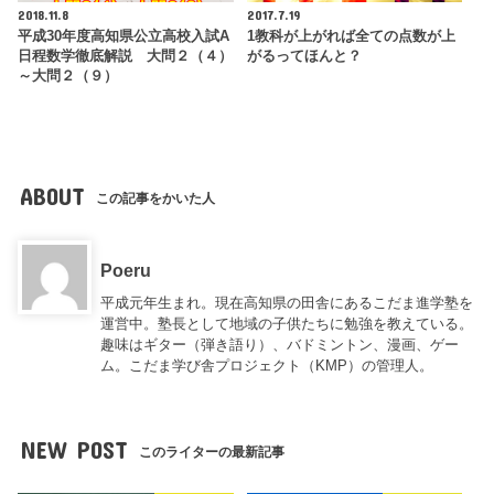
2018.11.8
2017.7.19
平成30年度高知県公立高校入試A
1教科が上がれば全ての点数が上
日程数学徹底解説 大問２（４）
がるってほんと？
～大問２（９）
ABOUT
この記事をかいた人
Poeru
平成元年生まれ。現在高知県の田舎にあるこだま進学塾を
運営中。塾長として地域の子供たちに勉強を教えている。
趣味はギター（弾き語り）、バドミントン、漫画、ゲー
ム。こだま学び舎プロジェクト（KMP）の管理人。
NEW POST
このライターの最新記事