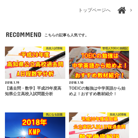
トップページへ
RECOMMEND
こちらの記事も人気です。
高校入試情報
管理人TOEIC挑戦記
2018.1.19
2018.1.10
【過去問・数学】平成29年度高
TOEICの勉強は中学英語から始
知県公立高校入試問題分析
めよ！おすすめ教材紹介！
気になる話題
高校入試情報