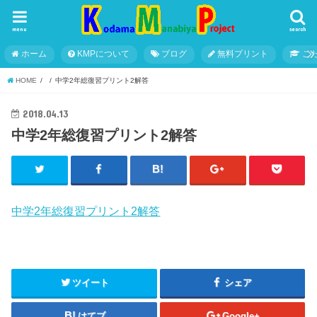
menu
search
ホーム
KMPについて
ブログ
無料プリント
こ
HOME
中学2年総復習プリント2解答
2018.04.13
中学2年総復習プリント2解答
中学2年総復習プリント2解答
ツイート
シェア
はてブ
Google+