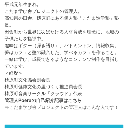
平成元年生まれ。
こだま学び舎プロジェクトの管理人。
高知県の田舎、梼原町にある個人塾「こだま進学塾」塾
長。
田舎町から世界に羽ばたける人材育成を理念に、地域の
子供たちを指導中。
趣味はギター（弾き語り）、バドミントン、情報収集。
夢はカフェと塾の融合した、学べるカフェを作ること。
一緒に学び、成長できるようなコンテンツ制作を目指し
ています。
＜経歴＞
梼原町文化協会副会長
梼原町健康文化の里づくり推進員会長
梼原町音楽サークル「クラウド」代表
管理人Poeruの自己紹介記事はこちら
⇒
こだま学び舎プロジェクトの管理人はこんな人です！