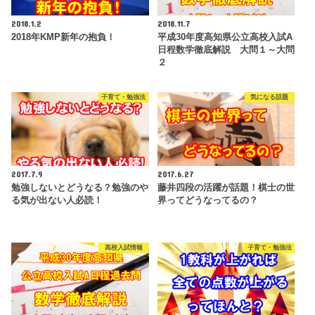
2018.1.2
2018.11.7
2018年KMP新年の抱負！
平成30年度高知県公立高校入試A
日程数学徹底解説 大問１～大問
２
子育て・勉強法
気になる話題
2017.7.9
2017.6.27
勉強しないとどうなる？勉強のや
藤井四段の活躍が話題！棋士の世
る気が出ない人必読！
界ってどうなってるの？
高校入試情報
子育て・勉強法