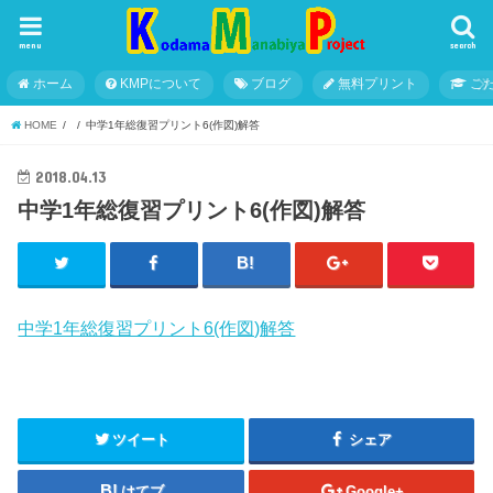
menu
search
ホーム
KMPについて
ブログ
無料プリント
こ
HOME
中学1年総復習プリント6(作図)解答
2018.04.13
中学1年総復習プリント6(作図)解答
中学1年総復習プリント6(作図)解答
ツイート
シェア
はてブ
Google+