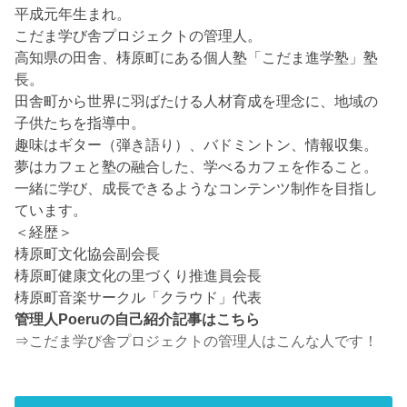
平成元年生まれ。
こだま学び舎プロジェクトの管理人。
高知県の田舎、梼原町にある個人塾「こだま進学塾」塾
長。
田舎町から世界に羽ばたける人材育成を理念に、地域の
子供たちを指導中。
趣味はギター（弾き語り）、バドミントン、情報収集。
夢はカフェと塾の融合した、学べるカフェを作ること。
一緒に学び、成長できるようなコンテンツ制作を目指し
ています。
＜経歴＞
梼原町文化協会副会長
梼原町健康文化の里づくり推進員会長
梼原町音楽サークル「クラウド」代表
管理人Poeruの自己紹介記事はこちら
⇒
こだま学び舎プロジェクトの管理人はこんな人です！