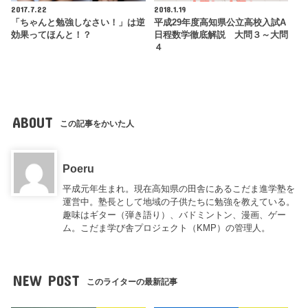
2017.7.22
2018.1.19
「ちゃんと勉強しなさい！」は逆
平成29年度高知県公立高校入試A
効果ってほんと！？
日程数学徹底解説 大問３～大問
４
ABOUT
この記事をかいた人
Poeru
平成元年生まれ。現在高知県の田舎にあるこだま進学塾を
運営中。塾長として地域の子供たちに勉強を教えている。
趣味はギター（弾き語り）、バドミントン、漫画、ゲー
ム。こだま学び舎プロジェクト（KMP）の管理人。
NEW POST
このライターの最新記事