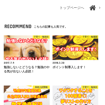
トップページへ
RECOMMEND
こちらの記事も人気です。
子育て・勉強法
子育て・勉強法
2017.7.9
2018.3.30
勉強しないとどうなる？勉強のや
ポイント制導入します！
る気が出ない人必読！
高校入試情報
子育て・勉強法