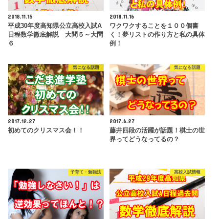
2018.11.15
2018.11.16
平成30年度高知県公立高校入試A
ワクワクすることを１００個書
日程数学徹底解説 大問５～大問
く！夢リストの作り方と私の具体
６
例！
気になる話題
気になる話題
2017.12.27
2017.6.27
初めてのクリスマス会！！
藤井四段の活躍が話題！棋士の世
界ってどうなってるの？
子育て・勉強法
高校入試情報