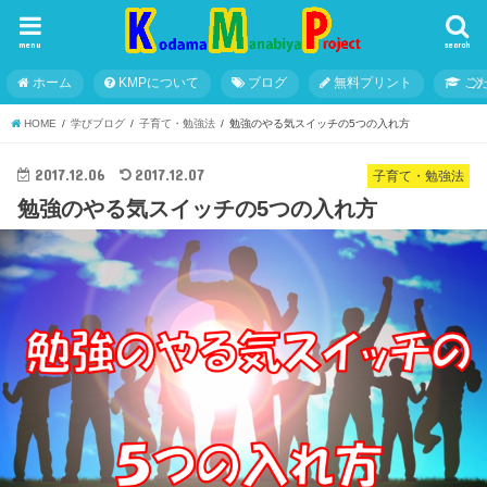
menu
search
ホーム
KMPについて
ブログ
無料プリント
こ
HOME
学びブログ
子育て・勉強法
勉強のやる気スイッチの5つの入れ方
2017.12.06
2017.12.07
子育て・勉強法
勉強のやる気スイッチの5つの入れ方