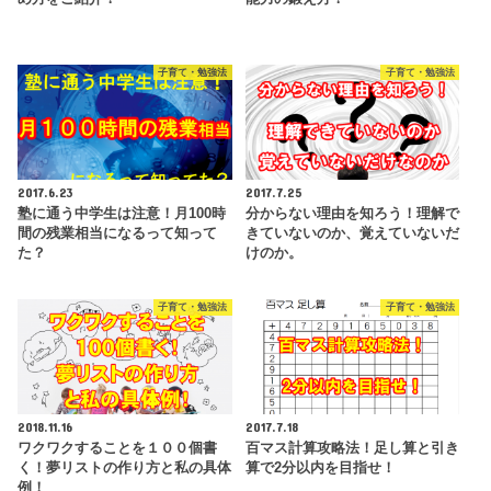
子育て・勉強法
子育て・勉強法
2017.6.23
2017.7.25
塾に通う中学生は注意！月100時
分からない理由を知ろう！理解で
間の残業相当になるって知って
きていないのか、覚えていないだ
た？
けのか。
子育て・勉強法
子育て・勉強法
2018.11.16
2017.7.18
ワクワクすることを１００個書
百マス計算攻略法！足し算と引き
く！夢リストの作り方と私の具体
算で2分以内を目指せ！
例！