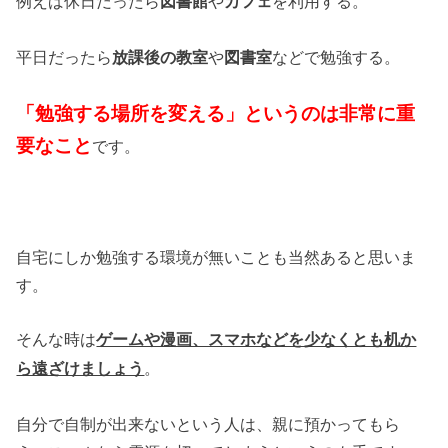
例えば休日だったら
や
を利用する。
図書館
カフェ
平日だったら
や
などで勉強する。
放課後の教室
図書室
「勉強する場所を変える」というのは非常に重
要なこと
です。
自宅にしか勉強する環境が無いことも当然あると思いま
す。
そんな時は
ゲームや漫画、スマホなどを少なくとも机か
。
ら遠ざけましょう
自分で自制が出来ないという人は、親に預かってもら