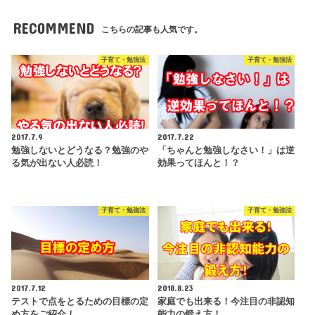
RECOMMEND
こちらの記事も人気です。
子育て・勉強法
子育て・勉強法
2017.7.9
2017.7.22
勉強しないとどうなる？勉強のや
「ちゃんと勉強しなさい！」は逆
る気が出ない人必読！
効果ってほんと！？
子育て・勉強法
子育て・勉強法
2017.7.12
2018.8.23
テストで点をとるための目標の定
家庭でも出来る！今注目の非認知
め方をご紹介！
能力の鍛え方！