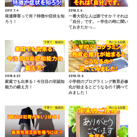
2017.7.4
2018.2.6
発達障害って何？特徴や症状を知
一番大切な人は誰ですか？それは
ろう！
「自分」です。～学生の時に聞い
ておきたかっ…
子育て・勉強法
気になる話題
2018.8.23
2018.12.6
家庭でも出来る！今注目の非認知
小学校のプログラミング教育必修
能力の鍛え方！
化が始まるとどうなるの？調べて
みました！
子育て・勉強法
気になる話題