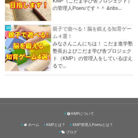
KMP（こだま学び舎プロジェクト）
の管理人Poeruです＾＾ &nbs...
親子で遊べる！脳を鍛える知育ゲー
ム４選！
みなさんこんにちは！ こだま進学塾
塾長およびこだま学び舎プロジェク
ト（KMP）の管理人をしているぽえ
るで...
KMPについて
ホーム
KMPとは？
KMP管理人Poeruとは？
ブログ