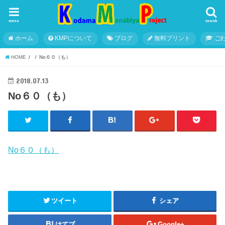
menu
search
ホーム
KMPについて
ブログ
無料プリント
こ
HOME
No６０（も）
2018.07.13
No６０（も）
No６０（も）
ツイート
シェア
はてブ
Google+