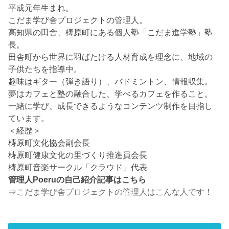
平成元年生まれ。
こだま学び舎プロジェクトの管理人。
高知県の田舎、梼原町にある個人塾「こだま進学塾」塾
長。
田舎町から世界に羽ばたける人材育成を理念に、地域の
子供たちを指導中。
趣味はギター（弾き語り）、バドミントン、情報収集。
夢はカフェと塾の融合した、学べるカフェを作ること。
一緒に学び、成長できるようなコンテンツ制作を目指し
ています。
＜経歴＞
梼原町文化協会副会長
梼原町健康文化の里づくり推進員会長
梼原町音楽サークル「クラウド」代表
管理人Poeruの自己紹介記事はこちら
⇒
こだま学び舎プロジェクトの管理人はこんな人です！