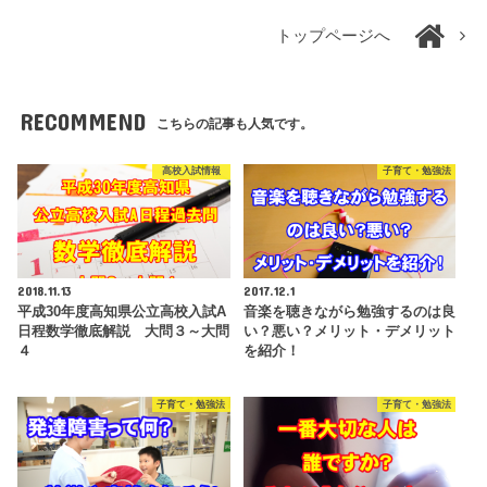
トップページへ
RECOMMEND
こちらの記事も人気です。
高校入試情報
子育て・勉強法
2018.11.13
2017.12.1
平成30年度高知県公立高校入試A
音楽を聴きながら勉強するのは良
日程数学徹底解説 大問３～大問
い？悪い？メリット・デメリット
４
を紹介！
子育て・勉強法
子育て・勉強法