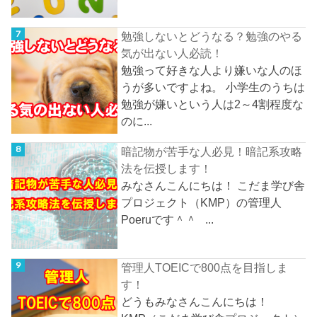
勉強しないとどうなる？勉強のやる
気が出ない人必読！
勉強って好きな人より嫌いな人のほ
うが多いですよね。 小学生のうちは
勉強が嫌いという人は2～4割程度な
のに...
暗記物が苦手な人必見！暗記系攻略
法を伝授します！
みなさんこんにちは！ こだま学び舎
プロジェクト（KMP）の管理人
Poeruです＾＾ ...
管理人TOEICで800点を目指しま
す！
どうもみなさんこんにちは！