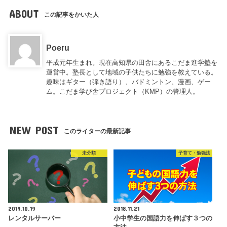
ABOUT
この記事をかいた人
Poeru
平成元年生まれ。現在高知県の田舎にあるこだま進学塾を
運営中。塾長として地域の子供たちに勉強を教えている。
趣味はギター（弾き語り）、バドミントン、漫画、ゲー
ム。こだま学び舎プロジェクト（KMP）の管理人。
NEW POST
このライターの最新記事
未分類
子育て・勉強法
2019.10.19
2018.11.21
レンタルサーバー
小中学生の国語力を伸ばす３つの