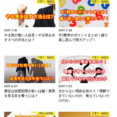
子育て・勉強法
子育て・勉強法
2017.7.10
2017.7.28
やる気が無い人必見！やる気を出
中1数学のポイントまとめ！繰り
す３つの方法とは？
返し読んで実力アップ！
子育て・勉強法
子育て・勉強法
2017.6.27
2017.7.25
最近は凶悪犯罪が多いは嘘！真実
分からない理由を知ろう！理解で
を見る目を養うには？
きていないのか、覚えていないだ
けのか。
高校入試情報
子育て・勉強法