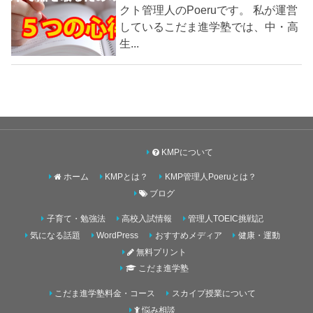
クト管理人のPoeruです。 私が運営
しているこだま進学塾では、中・高
生...
KMPについて
ホーム
KMPとは？
KMP管理人Poeruとは？
ブログ
子育て・勉強法
高校入試情報
管理人TOEIC挑戦記
気になる話題
WordPress
おすすめメディア
健康・運動
無料プリント
こだま進学塾
こだま進学塾料金・コース
スカイプ授業について
悩み相談