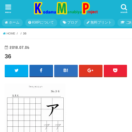
menu
search
ホーム
KMPについて
ブログ
無料プリント
こ
HOME
36
2018.07.06
36