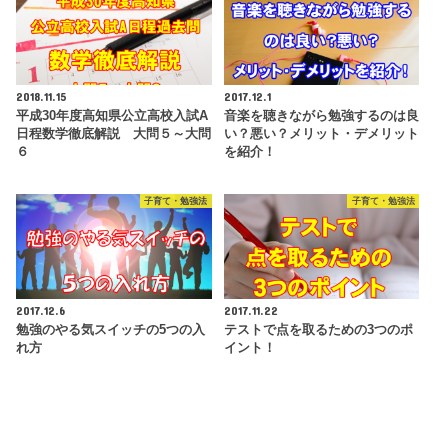
2018.11.15
2017.12.1
平成30年度高知県公立高校入試A
音楽を聴きながら勉強するのは良
日程数学徹底解説 大問５～大問
い？悪い？メリット・デメリット
６
を紹介！
子育て・勉強法
子育て・勉強法
2017.12.6
2017.11.22
勉強のやる気スイッチの5つの入
テストで点を取るための3つのポ
れ方
イント！