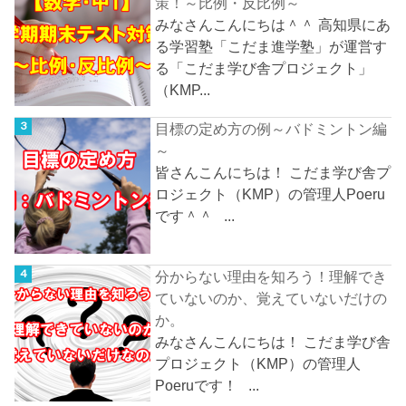
策！～比例・反比例～
みなさんこんにちは＾＾ 高知県にあ
る学習塾「こだま進学塾」が運営す
る「こだま学び舎プロジェクト」
（KMP...
目標の定め方の例～バドミントン編
～
皆さんこんにちは！ こだま学び舎プ
ロジェクト（KMP）の管理人Poeru
です＾＾ ...
分からない理由を知ろう！理解でき
ていないのか、覚えていないだけの
か。
みなさんこんにちは！ こだま学び舎
プロジェクト（KMP）の管理人
Poeruです！ ...