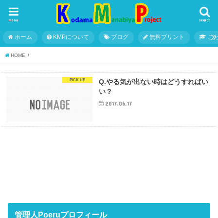
menu
search
ホーム
KMPについて
ブログ
無料プリント
こ
HOME
Q.やる気が出ない時はどうすればい
い？
2017.06.17
管理人Poeruプロフィール