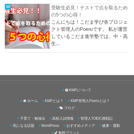
受験生必見！テストで点を取るため
の5つの心得！
こんにちは！こだま学び舎プロジェ
クト管理人のPoeruです。 私が運営
しているこだま進学塾では、中・高
生...
KMPについて
ホーム
KMPとは？
KMP管理人Poeruとは？
ブログ
子育て・勉強法
高校入試情報
管理人TOEIC挑戦記
気になる話題
WordPress
おすすめメディア
健康・運動
無料プリント