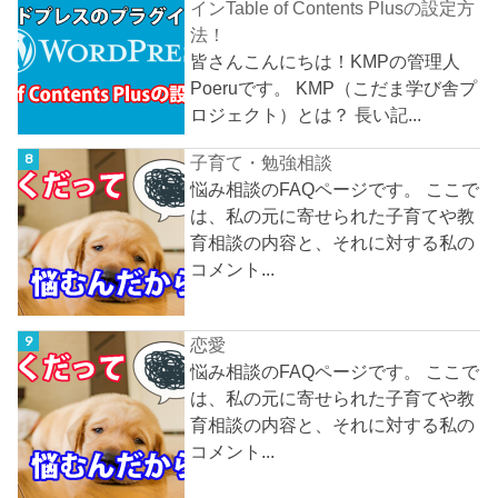
インTable of Contents Plusの設定方
法！
皆さんこんにちは！KMPの管理人
Poeruです。 KMP（こだま学び舎プ
ロジェクト）とは？ 長い記...
子育て・勉強相談
悩み相談のFAQページです。 ここで
は、私の元に寄せられた子育てや教
育相談の内容と、それに対する私の
コメント...
恋愛
悩み相談のFAQページです。 ここで
は、私の元に寄せられた子育てや教
育相談の内容と、それに対する私の
コメント...