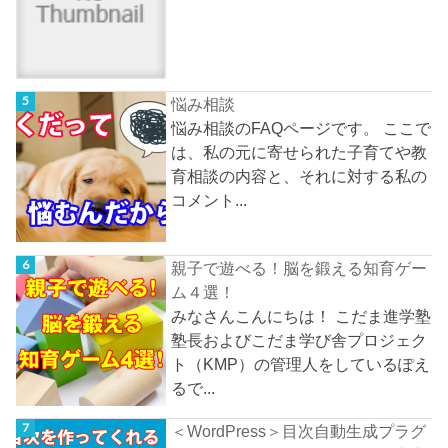
悩み相談
悩み相談のFAQページです。 ここで
は、私の元に寄せられた子育てや教
育相談の内容と、それに対する私の
コメント...
親子で遊べる！脳を鍛える知育ゲー
ム４選！
みなさんこんにちは！ こだま進学塾
塾長およびこだま学び舎プロジェク
ト（KMP）の管理人をしているぽえ
るで...
＜WordPress＞目次自動生成プラグ