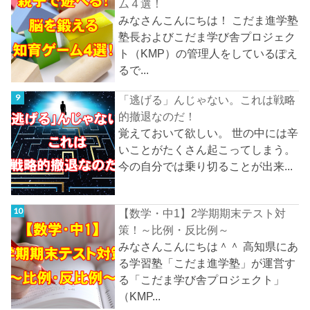
ム４選！
みなさんこんにちは！ こだま進学塾
塾長およびこだま学び舎プロジェク
ト（KMP）の管理人をしているぽえ
るで...
「逃げる」んじゃない。これは戦略
的撤退なのだ！
覚えておいて欲しい。 世の中には辛
いことがたくさん起こってしまう。
今の自分では乗り切ることが出来...
【数学・中1】2学期期末テスト対
策！～比例・反比例～
みなさんこんにちは＾＾ 高知県にあ
る学習塾「こだま進学塾」が運営す
る「こだま学び舎プロジェクト」
（KMP...