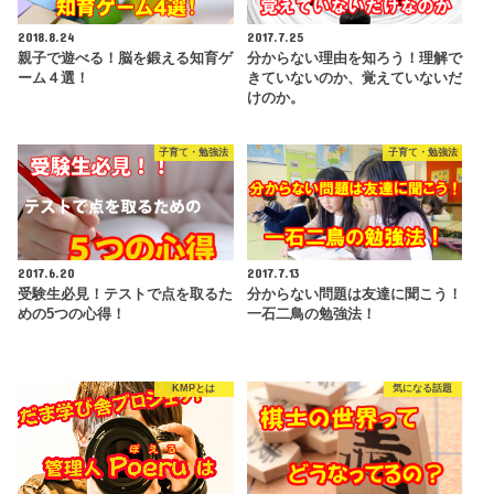
2018.8.24
2017.7.25
親子で遊べる！脳を鍛える知育ゲ
分からない理由を知ろう！理解で
ーム４選！
きていないのか、覚えていないだ
けのか。
子育て・勉強法
子育て・勉強法
2017.6.20
2017.7.13
受験生必見！テストで点を取るた
分からない問題は友達に聞こう！
めの5つの心得！
一石二鳥の勉強法！
KMPとは
気になる話題