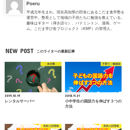
Poeru
平成元年生まれ。現在高知県の田舎にあるこだま進学塾を
運営中。塾長として地域の子供たちに勉強を教えている。
趣味はギター（弾き語り）、バドミントン、漫画、ゲー
ム。こだま学び舎プロジェクト（KMP）の管理人。
NEW POST
このライターの最新記事
未分類
子育て・勉強法
2019.10.19
2018.11.21
レンタルサーバー
小中学生の国語力を伸ばす３つの
方法
高校入試情報
高校入試情報