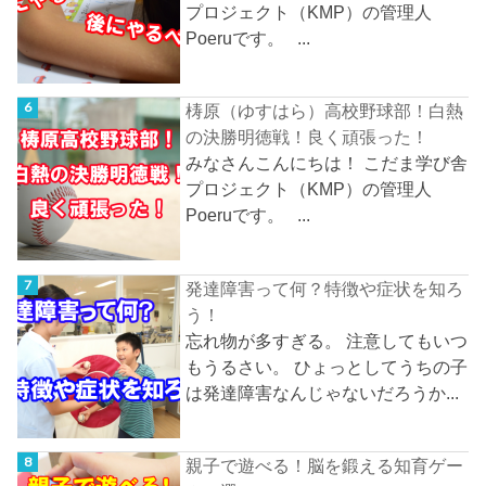
プロジェクト（KMP）の管理人
Poeruです。 ...
梼原（ゆすはら）高校野球部！白熱
の決勝明徳戦！良く頑張った！
みなさんこんにちは！ こだま学び舎
プロジェクト（KMP）の管理人
Poeruです。 ...
発達障害って何？特徴や症状を知ろ
う！
忘れ物が多すぎる。 注意してもいつ
もうるさい。 ひょっとしてうちの子
は発達障害なんじゃないだろうか...
親子で遊べる！脳を鍛える知育ゲー