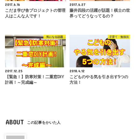
2017.6.16
2017.6.27
こだま学び舎プロジェクトの管理
藤井四段の活躍が話題！棋士の世
人はこんな人です！
界ってどうなってるの？
気になる話題
子育て・勉強法
2017.12.25
2018.4.12
【緊急！】防寒対策！二重窓DIY
こどものやる気を引き出す5つの
計画！～完成編～
方法！
ABOUT
この記事をかいた人