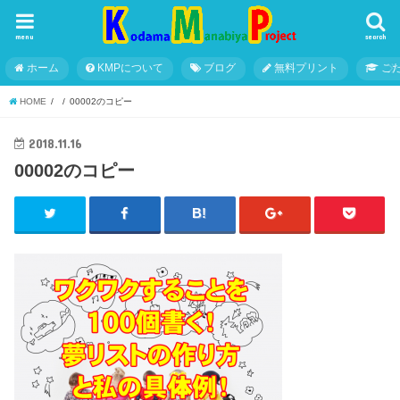
menu
search
ホーム
KMPについて
ブログ
無料プリント
こ
HOME
00002のコピー
2018.11.16
00002のコピー