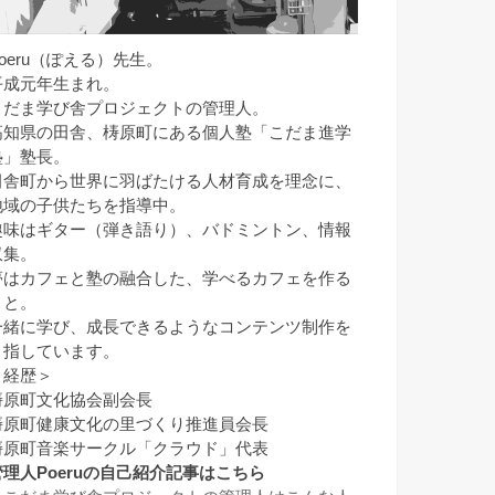
Poeru（ぽえる）先生。
平成元年生まれ。
こだま学び舎プロジェクトの管理人。
高知県の田舎、梼原町にある個人塾「こだま進学
塾」塾長。
田舎町から世界に羽ばたける人材育成を理念に、
地域の子供たちを指導中。
趣味はギター（弾き語り）、バドミントン、情報
収集。
夢はカフェと塾の融合した、学べるカフェを作る
こと。
一緒に学び、成長できるようなコンテンツ制作を
目指しています。
＜経歴＞
梼原町文化協会副会長
梼原町健康文化の里づくり推進員会長
梼原町音楽サークル「クラウド」代表
管理人Poeruの自己紹介記事はこちら