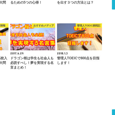
大問
るための5つの心得！
を出す３つの方法とは？
試情報
おすすめメディア
管理人TOEIC挑戦記
2017.6.29
2018.1.3
高校入
ドラゴン桜は学生も社会人も
管理人TOEICで800点を目指
大問
必読すべし！夢を実現する名
します！
）
言まとめ！