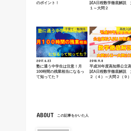
のポイント！
試A日程数学徹底解説 
１～大問２
子育て・勉強法
高校入
2017.6.23
2018.11.8
塾に通う中学生は注意！月
平成30年度高知県公立
100時間の残業相当になるっ
試A日程数学徹底解説 
て知ってた？
２（４）～大問２（９
ABOUT
この記事をかいた人