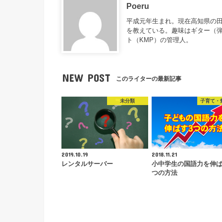
Poeru
平成元年生まれ。現在高知県の
を教えている。趣味はギター（
ト（KMP）の管理人。
NEW POST
このライターの最新記事
未分類
子育て・
2019.10.19
2018.11.21
レンタルサーバー
小中学生の国語力を伸
つの方法