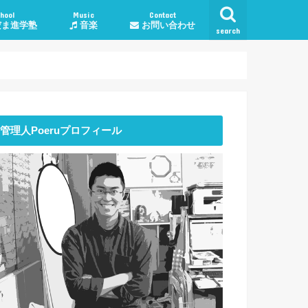
hool
Music
Contact
ま進学塾
音楽
お問い合わせ
search
学塾料金・コース
授業について
談
子育て・勉強相談
人生・生活
恋愛
仕事
管理人Poeruプロフィール