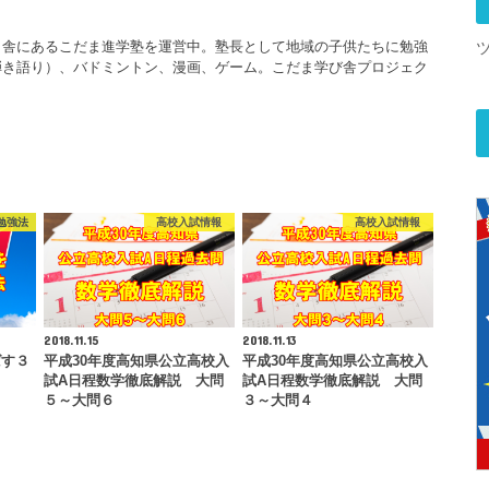
田舎にあるこだま進学塾を運営中。塾長として地域の子供たちに勉強
弾き語り）、バドミントン、漫画、ゲーム。こだま学び舎プロジェク
勉強法
高校入試情報
高校入試情報
2018.11.15
2018.11.13
ばす３
平成30年度高知県公立高校入
平成30年度高知県公立高校入
試A日程数学徹底解説 大問
試A日程数学徹底解説 大問
５～大問６
３～大問４