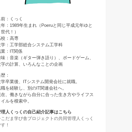
名前：くっく
生年：1989年生まれ（Poeruと同じ平成元年ゆと
り世代！）
高校：高専
大学：工学部総合システム工学科
職業：IT関係
趣味：音楽（ギター弾き語り）、ボードゲーム、
数字の計算、いろんなことの企画
経歴：
大学卒業後、ITシステム開発会社に就職。
転職を経験し、別のIT関連会社へ。
現在、働きながら自分に合った生き方やライフス
タイルを模索中。
管理人くっくの自己紹介記事はこちら
⇒
こだま学び舎プロジェクトの共同管理人くっく
です！