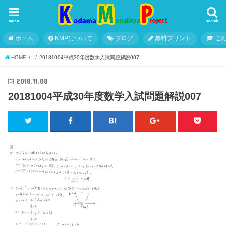
menu
search
ホーム
KMPについて
ブログ
無料プリント
こ
HOME
20181004平成30年度数学入試問題解説007
2018.11.08
20181004平成30年度数学入試問題解説007