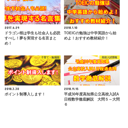
2017.6.29
2018.1.10
ドラゴン桜は学生も社会人も必読
TOEICの勉強は中学英語から始
すべし！夢を実現する名言まと
めよ！おすすめ教材紹介！
め！
子育て・勉強法
高校入試情報
2018.3.30
2018.11.15
ポイント制導入します！
平成30年度高知県公立高校入試A
日程数学徹底解説 大問５～大問
６