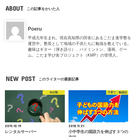
ABOUT
この記事をかいた人
Poeru
平成元年生まれ。現在高知県の田舎にあるこだま進学塾を
運営中。塾長として地域の子供たちに勉強を教えている。
趣味はギター（弾き語り）、バドミントン、漫画、ゲー
ム。こだま学び舎プロジェクト（KMP）の管理人。
NEW POST
このライターの最新記事
未分類
子育て・勉強法
2019.10.19
2018.11.21
レンタルサーバー
小中学生の国語力を伸ばす３つの