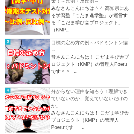
策！～比例・反比例～
みなさんこんにちは＾＾ 高知県にあ
る学習塾「こだま進学塾」が運営す
る「こだま学び舎プロジェクト」
（KMP...
目標の定め方の例～バドミントン編
～
皆さんこんにちは！ こだま学び舎プ
ロジェクト（KMP）の管理人Poeru
です＾＾ ...
分からない理由を知ろう！理解でき
ていないのか、覚えていないだけの
か。
みなさんこんにちは！ こだま学び舎
プロジェクト（KMP）の管理人
Poeruです！ ...