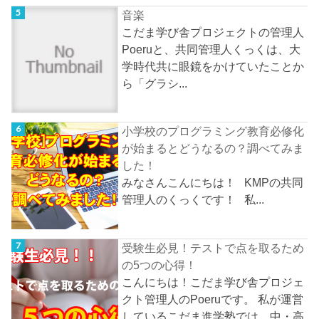
音楽
こだま学び舎プロジェクトの管理人
Poeruと、共同管理人くっくは、大
学時代共に眼鏡をかけていたことか
ら「グラシ...
小学校のプログラミング教育必修化
が始まるとどうなるの？調べてみま
した！
みなさんこんにちは！ KMPの共同
管理人のくっくです！ 私...
受験生必見！テストで点を取るため
の5つの心得！
こんにちは！こだま学び舎プロジェ
クト管理人のPoeruです。 私が運営
しているこだま進学塾では、中・高