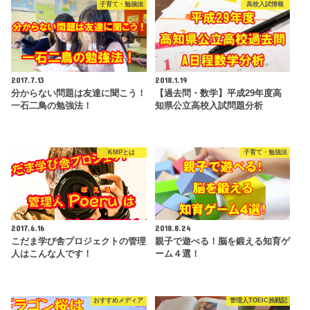
子育て・勉強法
高校入試情報
2017.7.13
2018.1.19
分からない問題は友達に聞こう！
【過去問・数学】平成29年度高
一石二鳥の勉強法！
知県公立高校入試問題分析
KMPとは
子育て・勉強法
2017.6.16
2018.8.24
こだま学び舎プロジェクトの管理
親子で遊べる！脳を鍛える知育ゲ
人はこんな人です！
ーム４選！
おすすめメディア
管理人TOEIC挑戦記