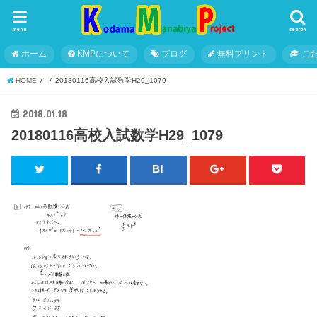
menu
search
ホーム
KMPについて
ブログ
無料プリント
こ
HOME
20180116高校入試数学H29_1079
2018.01.18
20180116高校入試数学H29_1079