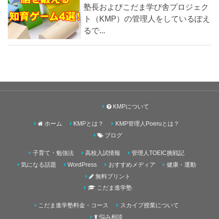
塾長およびこだま学び舎プロジェク
ト（KMP）の管理人をしているぽえ
るで...
KMPについて
ホーム
KMPとは？
KMP管理人Poeruとは？
ブログ
子育て・勉強法
高校入試情報
管理人TOEIC挑戦記
気になる話題
WordPress
おすすめメディア
健康・運動
無料プリント
こだま進学塾
こだま進学塾料金・コース
スカイプ授業について
悩み相談