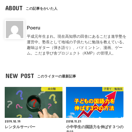
ABOUT
この記事をかいた人
Poeru
平成元年生まれ。現在高知県の田舎にあるこだま進学塾を
運営中。塾長として地域の子供たちに勉強を教えている。
趣味はギター（弾き語り）、バドミントン、漫画、ゲー
ム。こだま学び舎プロジェクト（KMP）の管理人。
NEW POST
このライターの最新記事
未分類
子育て・勉強法
2019.10.19
2018.11.21
レンタルサーバー
小中学生の国語力を伸ばす３つの