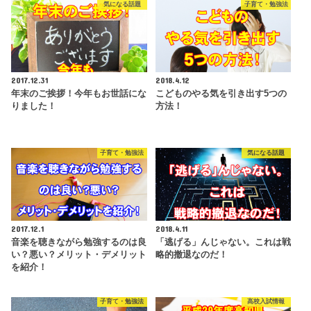
気になる話題
子育て・勉強法
2017.12.31
2018.4.12
年末のご挨拶！今年もお世話にな
こどものやる気を引き出す5つの
りました！
方法！
子育て・勉強法
気になる話題
2017.12.1
2018.4.11
音楽を聴きながら勉強するのは良
「逃げる」んじゃない。これは戦
い？悪い？メリット・デメリット
略的撤退なのだ！
を紹介！
子育て・勉強法
高校入試情報