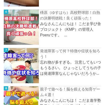
梼原（ゆすはら）高校野球部！白熱
の決勝明徳戦！良く頑張った！
みなさんこんにちは！ こだま学び舎
プロジェクト（KMP）の管理人
Poeruです。 ...
発達障害って何？特徴や症状を知ろ
う！
忘れ物が多すぎる。 注意してもいつ
もうるさい。 ひょっとしてうちの子
は発達障害なんじゃないだろうか...
親子で遊べる！脳を鍛える知育ゲー
ム４選！
みなさんこんにちは！ こだま進学塾