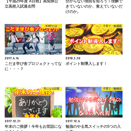
【平成29年度 A日程】高知県公
分からない理由を知ろう！理解で
立高校入試過去問
きていないのか、覚えていないだ
けのか。
KMPとは
子育て・勉強法
2017.6.16
2018.3.30
こだま学び舎プロジェクトってな
ポイント制導入します！
に・・・？
気になる話題
子育て・勉強法
2017.12.31
2017.12.6
年末のご挨拶！今年もお世話にな
勉強のやる気スイッチの5つの入