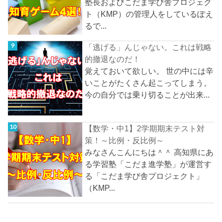
塾長およびこだま学び舎プロジェク
ト（KMP）の管理人をしているぽえ
るで...
「逃げる」んじゃない。これは戦略
的撤退なのだ！
覚えておいて欲しい。 世の中には辛
いことがたくさん起こってしまう。
今の自分では乗り切ることが出来...
【数学・中1】2学期期末テスト対
策！～比例・反比例～
みなさんこんにちは＾＾ 高知県にあ
る学習塾「こだま進学塾」が運営す
る「こだま学び舎プロジェクト」
（KMP...