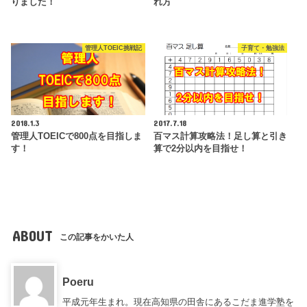
りました！
れ方
管理人TOEIC挑戦記
子育て・勉強法
2018.1.3
2017.7.18
管理人TOEICで800点を目指しま
百マス計算攻略法！足し算と引き
す！
算で2分以内を目指せ！
ABOUT
この記事をかいた人
Poeru
平成元年生まれ。現在高知県の田舎にあるこだま進学塾を