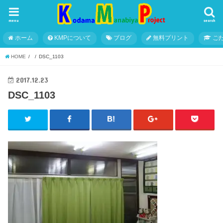
menu
search
ホーム
KMPについて
ブログ
無料プリント
こ
HOME
DSC_1103
2017.12.23
DSC_1103