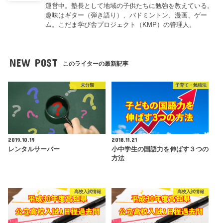
運営中。塾長として地域の子供たちに勉強を教えている。
趣味はギター（弾き語り）、バドミントン、漫画、ゲー
ム。こだま学び舎プロジェクト（KMP）の管理人。
NEW POST
このライターの最新記事
未分類
子育て・勉強法
2019.10.19
2018.11.21
レンタルサーバー
小中学生の国語力を伸ばす３つの
方法
高校入試情報
高校入試情報