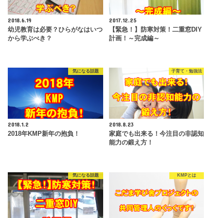
2018.6.19
2017.12.25
幼児教育は必要？ひらがなはいつ
【緊急！】防寒対策！二重窓DIY
から学ぶべき？
計画！～完成編～
気になる話題
子育て・勉強法
2018.1.2
2018.8.23
2018年KMP新年の抱負！
家庭でも出来る！今注目の非認知
能力の鍛え方！
気になる話題
KMPとは