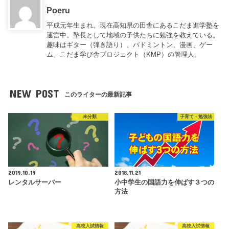
Poeru
平成元年生まれ。現在高知県の田舎にあるこだま進学塾を
運営中。塾長として地域の子供たちに勉強を教えている。
趣味はギター（弾き語り）、バドミントン、漫画、ゲー
ム。こだま学び舎プロジェクト（KMP）の管理人。
NEW POST
このライターの最新記事
未分類
子育て・勉強法
2019.10.19
2018.11.21
レンタルサーバー
小中学生の国語力を伸ばす３つの
方法
高校入試情報
高校入試情報