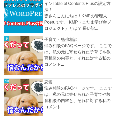
インTable of Contents Plusの設定方
法！
皆さんこんにちは！KMPの管理人
Poeruです。 KMP（こだま学び舎プ
ロジェクト）とは？ 長い記...
子育て・勉強相談
悩み相談のFAQページです。 ここで
は、私の元に寄せられた子育てや教
育相談の内容と、それに対する私の
コメント...
恋愛
悩み相談のFAQページです。 ここで
は、私の元に寄せられた子育てや教
育相談の内容と、それに対する私の
コメント...