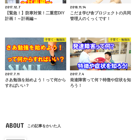
2017.12.7
2018.11.14
【緊急！】防寒対策！二重窓DIY
こだま学び舎プロジェクトの共同
計画！～計画編～
管理人のくっくです！
子育て・勉強法
子育て・勉強法
2017.7.11
2017.7.4
さあ勉強を始めよう！って何から
発達障害って何？特徴や症状を知
すればいい？
ろう！
ABOUT
この記事をかいた人