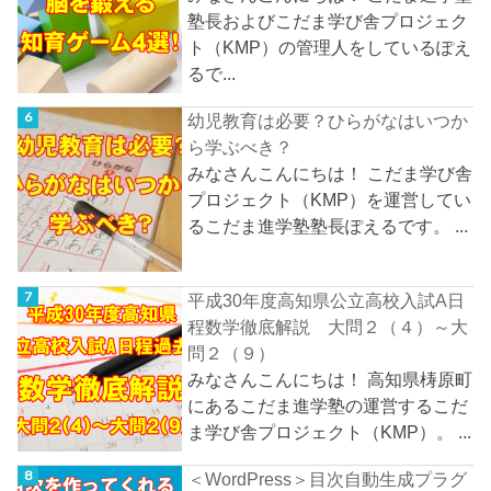
塾長およびこだま学び舎プロジェク
ト（KMP）の管理人をしているぽえ
るで...
幼児教育は必要？ひらがなはいつか
ら学ぶべき？
みなさんこんにちは！ こだま学び舎
プロジェクト（KMP）を運営してい
るこだま進学塾塾長ぽえるです。 ...
平成30年度高知県公立高校入試A日
程数学徹底解説 大問２（４）～大
問２（９）
みなさんこんにちは！ 高知県梼原町
にあるこだま進学塾の運営するこだ
ま学び舎プロジェクト（KMP）。 ...
＜WordPress＞目次自動生成プラグ