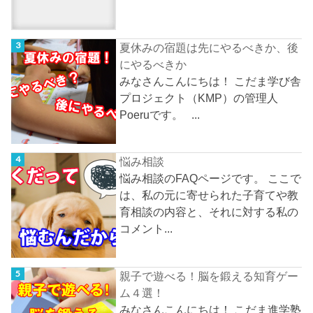
夏休みの宿題は先にやるべきか、後
にやるべきか
みなさんこんにちは！ こだま学び舎
プロジェクト（KMP）の管理人
Poeruです。 ...
悩み相談
悩み相談のFAQページです。 ここで
は、私の元に寄せられた子育てや教
育相談の内容と、それに対する私の
コメント...
親子で遊べる！脳を鍛える知育ゲー
ム４選！
みなさんこんにちは！ こだま進学塾