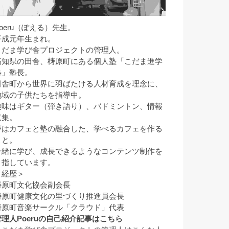
Poeru（ぽえる）先生。
平成元年生まれ。
こだま学び舎プロジェクトの管理人。
高知県の田舎、梼原町にある個人塾「こだま進学
塾」塾長。
田舎町から世界に羽ばたける人材育成を理念に、
地域の子供たちを指導中。
趣味はギター（弾き語り）、バドミントン、情報
収集。
夢はカフェと塾の融合した、学べるカフェを作る
こと。
一緒に学び、成長できるようなコンテンツ制作を
目指しています。
＜経歴＞
梼原町文化協会副会長
梼原町健康文化の里づくり推進員会長
梼原町音楽サークル「クラウド」代表
管理人Poeruの自己紹介記事はこちら