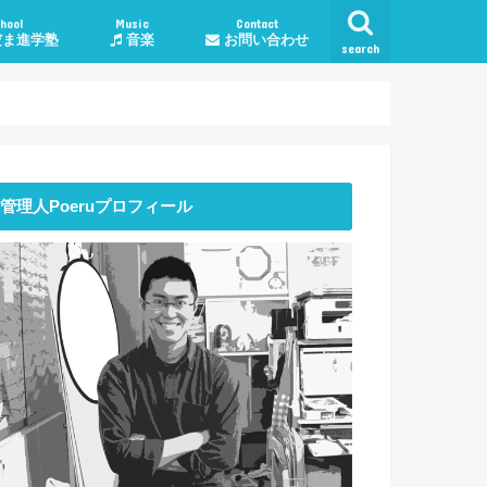
hool
Music
Contact
ま進学塾
音楽
お問い合わせ
search
学塾料金・コース
授業について
談
子育て・勉強相談
人生・生活
恋愛
仕事
管理人Poeruプロフィール