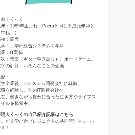
名前：くっく
生年：1989年生まれ（Poeruと同じ平成元年ゆと
り世代！）
高校：高専
大学：工学部総合システム工学科
職業：IT関係
趣味：音楽（ギター弾き語り）、ボードゲーム、
数字の計算、いろんなことの企画
経歴：
大学卒業後、ITシステム開発会社に就職。
転職を経験し、別のIT関連会社へ。
現在、働きながら自分に合った生き方やライフス
タイルを模索中。
管理人くっくの自己紹介記事はこちら
⇒
こだま学び舎プロジェクトの共同管理人くっく
です！