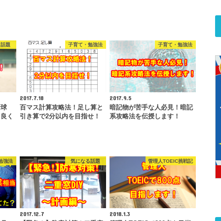
る話題
子育て・勉強法
子育て・勉強法
2017.7.18
2017.9.5
野球
百マス計算攻略法！足し算と
暗記物が苦手な人必見！暗記
！良く
引き算で2分以内を目指せ！
系攻略法を伝授します！
勉強法
気になる話題
管理人TOEIC挑戦記
2017.12.7
2018.1.3