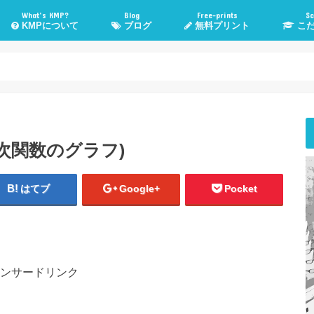
What’s KMP?
Blog
Free-prints
Sc
KMPについて
ブログ
無料プリント
こだ
KMPとは？
KMP管理人Poeruとは？
子育て・勉強法
高校入試情報
管理人TOEIC挑戦記
気になる話題
WordPress
おすすめメディア
健康・運動
こだま進
スカイプ
悩み相
次関数のグラフ)
はてブ
Google+
Pocket
ンサードリンク