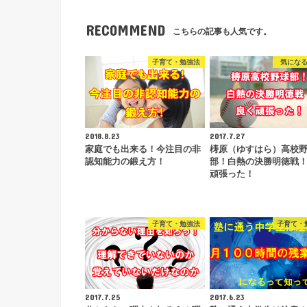
RECOMMEND
こちらの記事も人気です。
子育て・勉強法
気にな
2018.8.23
2017.7.27
家庭でも出来る！今注目の非
梼原（ゆすはら）高校
認知能力の鍛え方！
部！白熱の決勝明徳戦
頑張った！
子育て・勉強法
子育て・
2017.7.25
2017.6.23