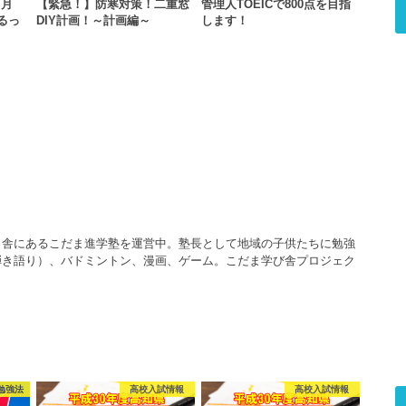
！月
【緊急！】防寒対策！二重窓
管理人TOEICで800点を目指
るっ
DIY計画！～計画編～
します！
田舎にあるこだま進学塾を運営中。塾長として地域の子供たちに勉強
弾き語り）、バドミントン、漫画、ゲーム。こだま学び舎プロジェク
勉強法
高校入試情報
高校入試情報