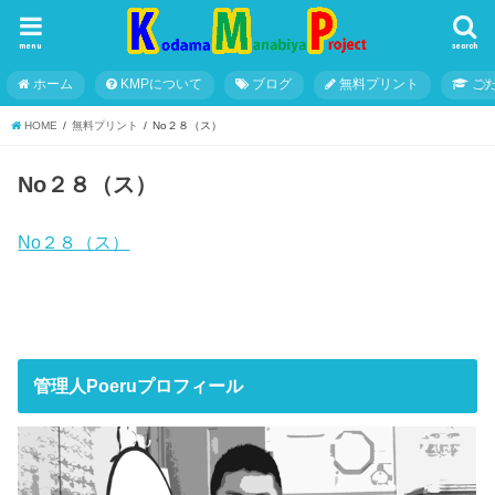
menu
search
ホーム
KMPについて
ブログ
無料プリント
こ
HOME
無料プリント
No２８（ス）
No２８（ス）
No２８（ス）
管理人Poeruプロフィール