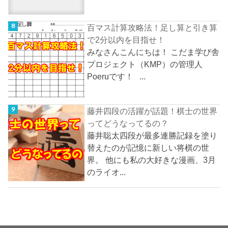
百マス計算攻略法！足し算と引き算
で2分以内を目指せ！
みなさんこんにちは！ こだま学び舎
プロジェクト（KMP）の管理人
Poeruです！ ...
藤井四段の活躍が話題！棋士の世界
ってどうなってるの？
藤井聡太四段が最多連勝記録を塗り
替えたのが記憶に新しい将棋の世
界。 他にも私の大好きな漫画、3月
のライオ...