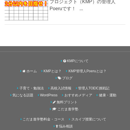
プロジェクト（KMP）の管理人
Poeruです！ ...
KMPについて
ホーム
KMPとは？
KMP管理人Poeruとは？
ブログ
子育て・勉強法
高校入試情報
管理人TOEIC挑戦記
気になる話題
WordPress
おすすめメディア
健康・運動
無料プリント
こだま進学塾
こだま進学塾料金・コース
スカイプ授業について
悩み相談