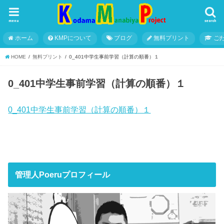
menu
search
ホーム
KMPについて
ブログ
無料プリント
こ
HOME
無料プリント
0_401中学生事前学習（計算の順番）１
0_401中学生事前学習（計算の順番）１
0_401中学生事前学習（計算の順番）１
管理人Poeruプロフィール