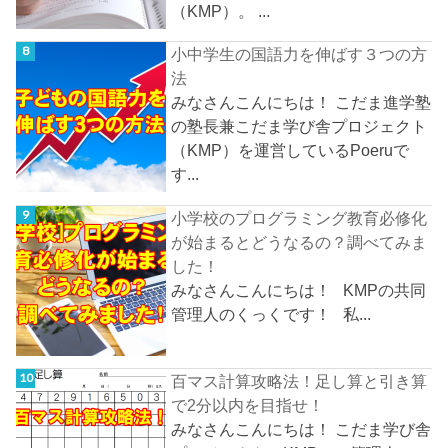
（KMP）。 ...
小中学生の国語力を伸ばす３つの方
法
みなさんこんにちは！ こだま進学塾
の塾長兼こだま学び舎プロジェクト
（KMP）を運営しているPoeruで
す...
小学校のプログラミング教育必修化
が始まるとどうなるの？調べてみま
した！
みなさんこんにちは！ KMPの共同
管理人のくっくです！ 私...
百マス計算攻略法！足し算と引き算
で2分以内を目指せ！
みなさんこんにちは！ こだま学び舎