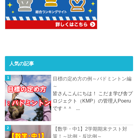
人気の記事
目標の定め方の例～バドミントン編
～
皆さんこんにちは！ こだま学び舎プ
ロジェクト（KMP）の管理人Poeru
です＾＾ ...
【数学・中1】2学期期末テスト対
策！～比例・反比例～