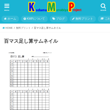
menu
search
ホーム
KMPについて
ブログ
無料プリント
こ
HOME
無料プリント
百マス足し算サムネイル
百マス足し算サムネイル