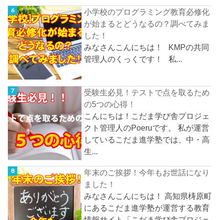
小学校のプログラミング教育必修化
が始まるとどうなるの？調べてみま
した！
みなさんこんにちは！ KMPの共同
管理人のくっくです！ 私...
受験生必見！テストで点を取るため
の5つの心得！
こんにちは！こだま学び舎プロジェ
クト管理人のPoeruです。 私が運営
しているこだま進学塾では、中・高
生...
年末のご挨拶！今年もお世話になり
ました！
みなさんこんにちは！ 高知県梼原町
にあるこだま進学塾が運営する教育
情報サイト「こだま学び舎プロジェ