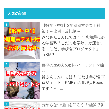
人気の記事
【数学・中1】2学期期末テスト対
策！～比例・反比例～
みなさんこんにちは＾＾ 高知県にあ
る学習塾「こだま進学塾」が運営す
る「こだま学び舎プロジェクト」
（KMP...
目標の定め方の例～バドミントン編
～
皆さんこんにちは！ こだま学び舎プ
ロジェクト（KMP）の管理人Poeru
です＾＾ ...
分からない理由を知ろう！理解でき