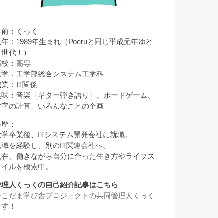
名前：くっく
生年：1989年生まれ（Poeruと同じ平成元年ゆと
り世代！）
高校：高専
大学：工学部総合システム工学科
職業：IT関係
趣味：音楽（ギター弾き語り）、ボードゲーム、
数字の計算、いろんなことの企画
経歴：
大学卒業後、ITシステム開発会社に就職。
転職を経験し、別のIT関連会社へ。
現在、働きながら自分に合った生き方やライフス
タイルを模索中。
管理人くっくの自己紹介記事はこちら
⇒
こだま学び舎プロジェクトの共同管理人くっく
です！