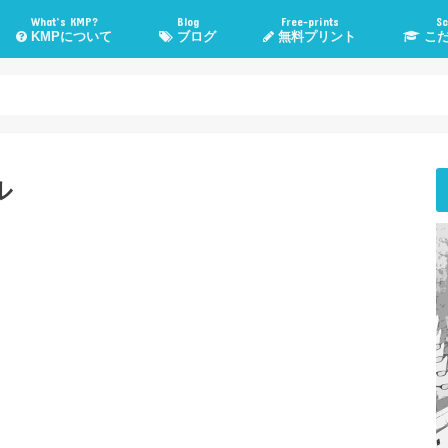
What’s KMP?
Blog
Free-prints
Sc
KMPについて
ブログ
無料プリント
こだ
KMPとは？
KMP管理人Poeruとは？
子育て・勉強法
高校入試情報
管理人TOEIC挑戦記
気になる話題
WordPress
おすすめメディア
健康・運動
こだま進
スカイプ
悩み相
ル