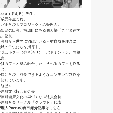
Poeru（ぽえる）先生。
平成元年生まれ。
こだま学び舎プロジェクトの管理人。
高知県の田舎、梼原町にある個人塾「こだま進学
塾」塾長。
田舎町から世界に羽ばたける人材育成を理念に、
地域の子供たちを指導中。
趣味はギター（弾き語り）、バドミントン、情報
収集。
夢はカフェと塾の融合した、学べるカフェを作る
こと。
一緒に学び、成長できるようなコンテンツ制作を
目指しています。
＜経歴＞
梼原町文化協会副会長
梼原町健康文化の里づくり推進員会長
梼原町音楽サークル「クラウド」代表
管理人Poeruの自己紹介記事はこちら