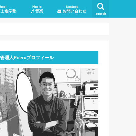
hool
Music
Contact
ま進学塾
音楽
お問い合わせ
search
学塾料金・コース
授業について
談
子育て・勉強相談
人生・生活
恋愛
仕事
管理人Poeruプロフィール